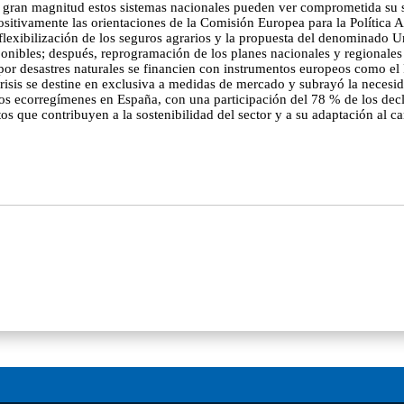
s de gran magnitud estos sistemas nacionales pueden ver comprometida su
ositivamente las orientaciones de la Comisión Europea para la Política 
 flexibilización de los seguros agrarios y la propuesta del denominado Un
nibles; después, reprogramación de los planes nacionales y regionales 
por desastres naturales se financien con instrumentos europeos como e
risis se destine en exclusiva a medidas de mercado y subrayó la necesid
de los ecorregímenes en España, con una participación del 78 % de los dec
os que contribuyen a la sostenibilidad del sector y a su adaptación al c