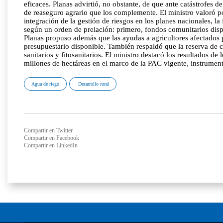
eficaces. Planas advirtió, no obstante, de que ante catástrofe
de reaseguro agrario que los complemente. El ministro valoró p
integración de la gestión de riesgos en los planes nacionales, la
según un orden de prelación: primero, fondos comunitarios dispo
Planas propuso además que las ayudas a agricultores afectados 
presupuestario disponible. También respaldó que la reserva de c
sanitarios y fitosanitarios. El ministro destacó los resultados 
millones de hectáreas en el marco de la PAC vigente, instrument
Agua de riego
Desarrollo rural
Compartir en Twitter
Compartir en Facebook
Compartir en LinkedIn