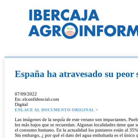
España ha atravesado su peor se
07/09/2022
En: elconfidencial.com
Digital
ENLACE AL DOCUMENTO ORIGINAL >
Las imágenes de la sequía de este verano son impactantes. Pueblos sumergidos desde que se construyeron algunos embalses vuelven a salir a la luz décadas después porque el nivel de las aguas es de los más bajos que se recuerdan. Algunas localidades tiene que ser abastecidas con camiones cisterna o barcos. En muchas otras se aplican restricciones al riego o a las piscinas para tratar de garantizar el consumo humano. En la actualidad los pantanos están al 35% de su capacidad en el conjunto del país, aunque esta cifra media oculta que la situación en especialmente grave en algunas cuencas. Sin embargo, ¿ por qué el dato del agua embalsada es el único que sirve de referencia para calcular la gravedad de la situación? En realidad, las aguas subterráneas también tienen un papel clave en España. Alrededor del 15% de la población española se abastece de estos recursos hídricos . Aunque menos visibles y casi desconocidos para la población general, son un soporte fundamental para buena parte de nuestra agricultura. Bajo la superficie terrestre se almacena el 30% del agua dulce del planeta. ¿En la actualidad el estado de los acuíferos es igual de crítico que el de los embalses? ¿Se monitorizan con la misma precisión? ¿Hay datos oficiales? ¿Por qué nadie nos informa? Existe una red de seguimiento en todo el territorio nacional compuesta por 2.500 piezómetros, es decir, instrumentos que miden el nivel de las aguas subterráneas en sondeos de pequeño tamaño que se han realizado con este objetivo. Aunque ofrecen información sobre la evolución de los acuíferos a lo largo del tiempo, los expertos consideran que los puntos de control no son suficientes para tener una información actualizada y que la frecuencia de la recogida de datos (en pocos casos es automática) es muy irregular, por falta de accesibilidad o de personal, según reconoce el propio Ministerio Para la Transición Ecológica y el Reto Demográfico . En definitiva, la información sobre las aguas subterráneas españolas no es muy representativa ni en el tiempo ni en el espacio. De hecho, "hay acuíferos sin puntos de control o con muy pocos, y escasean los técnicos que los analicen y tomen decisiones", lamenta Bartolomé Andreo Navarro, catedrático de la Universidad de Málaga y director del Centro de Hidrogeología de esta institución académica (CEHIUMA). Una de las consecuencias es en España el estado de los acuíferos "no es objeto de divulgación", a diferencia de lo que sucede en otros países. "En EEUU recuerdo haber visto en algunos lugares, incluso en periódicos de deportes, el dato del nivel del agua del acuífero del que se abastecen, con información adicional de si se corresponde con un nivel normal o de alerta por sequía", comenta en declaraciones a Teknautas este investigador, que también es coordinador del Panel de Expertos en Aguas Subterráneas de Andalucía. A pesar de este desinterés, "España está a la cabeza de los países europeos en acuíferos" , aunque también Francia, Alemania o Italia disponen de algunos muy extensos. La clave está en las características geológicas del terreno, que debe ser permeables y porosos para ayudar a la infiltración de la lluvia, con rocas adecuadas para el almacenamiento. En el 