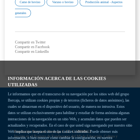
Carne de bovino
Vacuno o bovino
Producción animal - Aspectos
generales
Compartir en Twitter
Compartir en Facebook
Compartir en LinkedIn
INFORMACIÓN ACERCA DE LAS COOKIES
UTILIZADAS
Le informamos que en el transcurso de su navegación por los sitios web del grupo
Ibercaja, se utilizan cookies propias y de terceros (ficheros de datos anónimos), las
cuales se almacenan en el dispositivo del usuario, de manera no intrusiva. Estos
datos se utilizan exclusivamente para habilitar y estudiar de forma anónima algunas
interacciones de la navegación en un sitio Web, y acumulan datos que pueden ser
actualizados y recuperados. En el caso de que usted siga navegando por nuestro sitio
Fundación Bancaria Ibercaja C.I.F. G-50000652.
Web implica que acepta el uso de las cookies indicadas. Puede obtener más
Inscrita en el Registro de Fundaciones del Mº de Educación, Cultura y
información, o bien conocer cómo cambiar la configuración, en nuestra