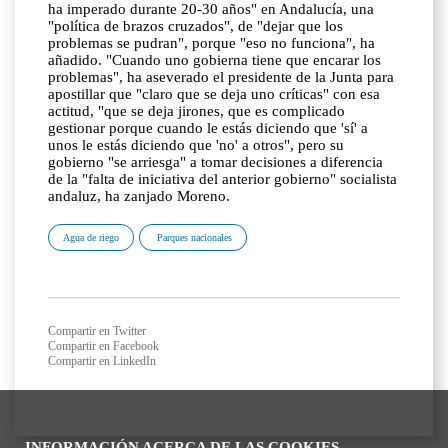
ha imperado durante 20-30 años" en Andalucía, una
"política de brazos cruzados", de "dejar que los
problemas se pudran", porque "eso no funciona", ha
añadido. "Cuando uno gobierna tiene que encarar los
problemas", ha aseverado el presidente de la Junta para
apostillar que "claro que se deja uno críticas" con esa
actitud, "que se deja jirones, que es complicado
gestionar porque cuando le estás diciendo que 'sí' a
unos le estás diciendo que 'no' a otros", pero su
gobierno "se arriesga" a tomar decisiones a diferencia
de la "falta de iniciativa del anterior gobierno" socialista
andaluz, ha zanjado Moreno.
Agua de riego
Parques nacionales
Compartir en Twitter
Compartir en Facebook
Compartir en LinkedIn
INFORMACIÓN ACERCA DE LAS COOKIES