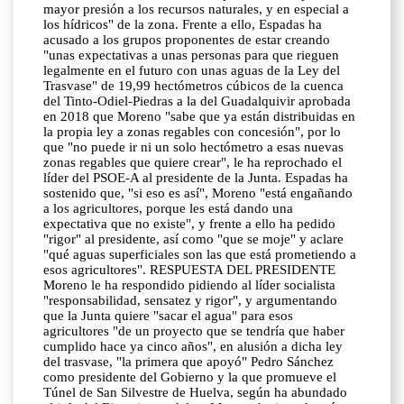
mayor presión a los recursos naturales, y en especial a
los hídricos" de la zona. Frente a ello, Espadas ha
acusado a los grupos proponentes de estar creando
"unas expectativas a unas personas para que rieguen
legalmente en el futuro con unas aguas de la Ley del
Trasvase" de 19,99 hectómetros cúbicos de la cuenca
del Tinto-Odiel-Piedras a la del Guadalquivir aprobada
en 2018 que Moreno "sabe que ya están distribuidas en
la propia ley a zonas regables con concesión", por lo
que "no puede ir ni un solo hectómetro a esas nuevas
zonas regables que quiere crear", le ha reprochado el
líder del PSOE-A al presidente de la Junta. Espadas ha
sostenido que, "si eso es así", Moreno "está engañando
a los agricultores, porque les está dando una
expectativa que no existe", y frente a ello ha pedido
"rigor" al presidente, así como "que se moje" y aclare
"qué aguas superficiales son las que está prometiendo a
esos agricultores". RESPUESTA DEL PRESIDENTE
Moreno le ha respondido pidiendo al líder socialista
"responsabilidad, sensatez y rigor", y argumentando
que la Junta quiere "sacar el agua" para esos
agricultores "de un proyecto que se tendría que haber
cumplido hace ya cinco años", en alusión a dicha ley
del trasvase, "la primera que apoyó" Pedro Sánchez
como presidente del Gobierno y la que promueve el
Túnel de San Silvestre de Huelva, según ha abundado