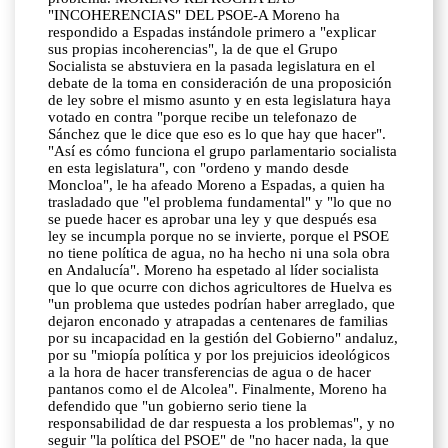
"INCOHERENCIAS" DEL PSOE-A Moreno ha
respondido a Espadas instándole primero a "explicar
sus propias incoherencias", la de que el Grupo
Socialista se abstuviera en la pasada legislatura en el
debate de la toma en consideración de una proposición
de ley sobre el mismo asunto y en esta legislatura haya
votado en contra "porque recibe un telefonazo de
Sánchez que le dice que eso es lo que hay que hacer".
"Así es cómo funciona el grupo parlamentario socialista
en esta legislatura", con "ordeno y mando desde
Moncloa", le ha afeado Moreno a Espadas, a quien ha
trasladado que "el problema fundamental" y "lo que no
se puede hacer es aprobar una ley y que después esa
ley se incumpla porque no se invierte, porque el PSOE
no tiene política de agua, no ha hecho ni una sola obra
en Andalucía". Moreno ha espetado al líder socialista
que lo que ocurre con dichos agricultores de Huelva es
"un problema que ustedes podrían haber arreglado, que
dejaron enconado y atrapadas a centenares de familias
por su incapacidad en la gestión del Gobierno" andaluz,
por su "miopía política y por los prejuicios ideológicos
a la hora de hacer transferencias de agua o de hacer
pantanos como el de Alcolea". Finalmente, Moreno ha
defendido que "un gobierno serio tiene la
responsabilidad de dar respuesta a los problemas", y no
seguir "la política del PSOE" de "no hacer nada, la que