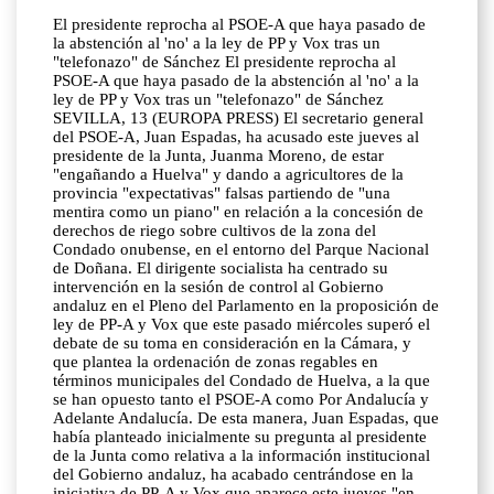
El presidente reprocha al PSOE-A que haya pasado de
la abstención al 'no' a la ley de PP y Vox tras un
"telefonazo" de Sánchez El presidente reprocha al
PSOE-A que haya pasado de la abstención al 'no' a la
ley de PP y Vox tras un "telefonazo" de Sánchez
SEVILLA, 13 (EUROPA PRESS) El secretario general
del PSOE-A, Juan Espadas, ha acusado este jueves al
presidente de la Junta, Juanma Moreno, de estar
"engañando a Huelva" y dando a agricultores de la
provincia "expectativas" falsas partiendo de "una
mentira como un piano" en relación a la concesión de
derechos de riego sobre cultivos de la zona del
Condado onubense, en el entorno del Parque Nacional
de Doñana. El dirigente socialista ha centrado su
intervención en la sesión de control al Gobierno
andaluz en el Pleno del Parlamento en la proposición de
ley de PP-A y Vox que este pasado miércoles superó el
debate de su toma en consideración en la Cámara, y
que plantea la ordenación de zonas regables en
términos municipales del Condado de Huelva, a la que
se han opuesto tanto el PSOE-A como Por Andalucía y
Adelante Andalucía. De esta manera, Juan Espadas, que
había planteado inicialmente su pregunta al presidente
de la Junta como relativa a la información institucional
del Gobierno andaluz, ha acabado centrándose en la
iniciativa de PP-A y Vox que aparece este jueves "en