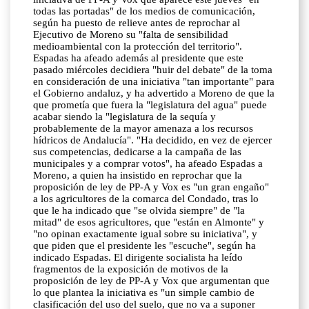
todas las portadas" de los medios de comunicación,
según ha puesto de relieve antes de reprochar al
Ejecutivo de Moreno su "falta de sensibilidad
medioambiental con la protección del territorio".
Espadas ha afeado además al presidente que este
pasado miércoles decidiera "huir del debate" de la toma
en consideración de una iniciativa "tan importante" para
el Gobierno andaluz, y ha advertido a Moreno de que la
que prometía que fuera la "legislatura del agua" puede
acabar siendo la "legislatura de la sequía y
probablemente de la mayor amenaza a los recursos
hídricos de Andalucía". "Ha decidido, en vez de ejercer
sus competencias, dedicarse a la campaña de las
municipales y a comprar votos", ha afeado Espadas a
Moreno, a quien ha insistido en reprochar que la
proposición de ley de PP-A y Vox es "un gran engaño"
a los agricultores de la comarca del Condado, tras lo
que le ha indicado que "se olvida siempre" de "la
mitad" de esos agricultores, que "están en Almonte" y
"no opinan exactamente igual sobre su iniciativa", y
que piden que el presidente les "escuche", según ha
indicado Espadas. El dirigente socialista ha leído
fragmentos de la exposición de motivos de la
proposición de ley de PP-A y Vox que argumentan que
lo que plantea la iniciativa es "un simple cambio de
clasificación del uso del suelo, que no va a suponer