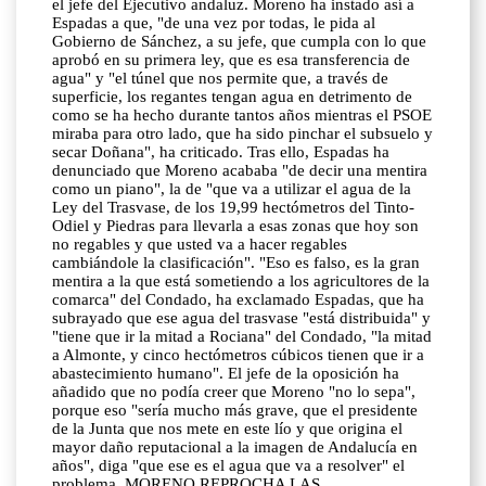
el jefe del Ejecutivo andaluz. Moreno ha instado así a
Espadas a que, "de una vez por todas, le pida al
Gobierno de Sánchez, a su jefe, que cumpla con lo que
aprobó en su primera ley, que es esa transferencia de
agua" y "el túnel que nos permite que, a través de
superficie, los regantes tengan agua en detrimento de
como se ha hecho durante tantos años mientras el PSOE
miraba para otro lado, que ha sido pinchar el subsuelo y
secar Doñana", ha criticado. Tras ello, Espadas ha
denunciado que Moreno acababa "de decir una mentira
como un piano", la de "que va a utilizar el agua de la
Ley del Trasvase, de los 19,99 hectómetros del Tinto-
Odiel y Piedras para llevarla a esas zonas que hoy son
no regables y que usted va a hacer regables
cambiándole la clasificación". "Eso es falso, es la gran
mentira a la que está sometiendo a los agricultores de la
comarca" del Condado, ha exclamado Espadas, que ha
subrayado que ese agua del trasvase "está distribuida" y
"tiene que ir la mitad a Rociana" del Condado, "la mitad
a Almonte, y cinco hectómetros cúbicos tienen que ir a
abastecimiento humano". El jefe de la oposición ha
añadido que no podía creer que Moreno "no lo sepa",
porque eso "sería mucho más grave, que el presidente
de la Junta que nos mete en este lío y que origina el
mayor daño reputacional a la imagen de Andalucía en
años", diga "que ese es el agua que va a resolver" el
problema. MORENO REPROCHA LAS