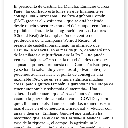
El presidente de Castilla-La Mancha, Emiliano García-
Page , ha confiado este lunes en que finalmente se
consiga una « razonable » Política Agrícola Común
(PAC) gracias al « esfuerzo » que se está haciendo
desde muchos sectores como el del campo, económicos
y políticos. Durante la inauguración en Las Labores
(Ciudad Real) de la ampliación del centro de
producción de la compañía 'Pernod Ricard', el
presidente castellanomanchego ha afirmado que
Castilla-La Mancha, en el mes de julio, defenderá uno
de los pilares que justifican que la PAC « no puede
venirse abajo ». «Creo que la mitad del desastre que
supuso la primera propuesta de la Comisión Europea ,
ya se ha ido salvando y creemos objetivamente que
podemos avanzar hasta el punto de conseguir una
razonable PAC que en esta tierra significa muchas
cosas, pero significa también la garantía para Europa de
tener autonomía y soberanía alimentaria». Una
soberanía alimentaria que sólo «echamos de menos
cuando la guerra de Ucrania o con el COVID », pero
que «finalmente olvidamos cuando los momentos son
más dulces en el comercio internacional ». «Pelear con
uñas y dientes» Emiliano García-Page también ha
recordado que, en el caso de Castilla-La Mancha, «en la
tarta de la riqueza », el campo, la agricultura la
ganadería y toda la industria de transformación « pesa