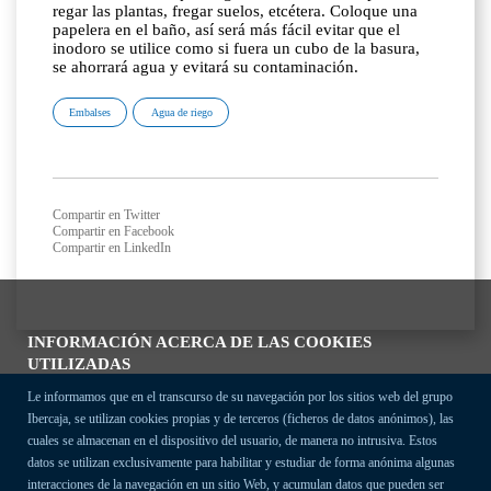
regar las plantas, fregar suelos, etcétera. Coloque una
papelera en el baño, así será más fácil evitar que el
inodoro se utilice como si fuera un cubo de la basura,
se ahorrará agua y evitará su contaminación.
Embalses
Agua de riego
Compartir en Twitter
Compartir en Facebook
Compartir en LinkedIn
INFORMACIÓN ACERCA DE LAS COOKIES
UTILIZADAS
Le informamos que en el transcurso de su navegación por los sitios web del grupo
Ibercaja, se utilizan cookies propias y de terceros (ficheros de datos anónimos), las
cuales se almacenan en el dispositivo del usuario, de manera no intrusiva. Estos
datos se utilizan exclusivamente para habilitar y estudiar de forma anónima algunas
interacciones de la navegación en un sitio Web, y acumulan datos que pueden ser