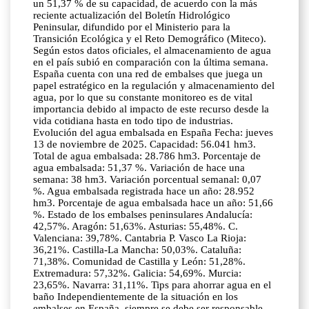
un 51,37 % de su capacidad, de acuerdo con la más
reciente actualización del Boletín Hidrológico
Peninsular, difundido por el Ministerio para la
Transición Ecológica y el Reto Demográfico (Miteco).
Según estos datos oficiales, el almacenamiento de agua
en el país subió en comparación con la última semana.
España cuenta con una red de embalses que juega un
papel estratégico en la regulación y almacenamiento del
agua, por lo que su constante monitoreo es de vital
importancia debido al impacto de este recurso desde la
vida cotidiana hasta en todo tipo de industrias.
Evolución del agua embalsada en España Fecha: jueves
13 de noviembre de 2025. Capacidad: 56.041 hm3.
Total de agua embalsada: 28.786 hm3. Porcentaje de
agua embalsada: 51,37 %. Variación de hace una
semana: 38 hm3. Variación porcentual semanal: 0,07
%. Agua embalsada registrada hace un año: 28.952
hm3. Porcentaje de agua embalsada hace un año: 51,66
%. Estado de los embalses peninsulares Andalucía:
42,57%. Aragón: 51,63%. Asturias: 55,48%. C.
Valenciana: 39,78%. Cantabria P. Vasco La Rioja:
36,21%. Castilla-La Mancha: 50,03%. Cataluña:
71,38%. Comunidad de Castilla y León: 51,28%.
Extremadura: 57,32%. Galicia: 54,69%. Murcia:
23,65%. Navarra: 31,11%. Tips para ahorrar agua en el
baño Independientemente de la situación en los
embalses en España, siempre se debe ser responsable