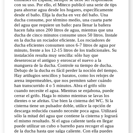
con su uso. Por ello, el Miteco publicó una serie de tips
para ahorrar agua desde los hogares, específicamente
desde el baño. Elija la ducha en vez del baño. Una
ducha consume, por término medio, una cuarta parte
del agua que requiere un baño: para llenar la bañera
hacen falta unos 200 litros de agua, mientras que una
ducha de cinco minutos consume unos 50 litros. Instale
en la ducha un rociador eficiente. Los rociadores de
ducha eficientes consumen unos 6-7 litros de agua por
minuto, frente a los 12-15 litros de los tradicionales. Su
instalación resulta muy sencilla: sólo hay que
desenroscar el antiguo y enroscar el nuevo a la
manguera de la ducha. Controle su tiempo de ducha.
Debajo de la ducha es fácil perder la noción del tiempo.
Hay artilugios sencillos y baratos, como los relojes de
arena impermeables, que nos permiten saber cuándo
han transcurrido 4 o 5 minutos. Abra el grifo sólo
cuando necesite el agua. Mientras se enjabona, puede
cerrar el grifo. Haga lo mismo mientras se lavas los
dientes o se afeitas. Use bien la cisterna del WC. Si la
cisterna tiene un pulsador doble, utilice la opción de
descarga reducida cuando necesite poca agua. Utilizará
sólo la mitad del agua que contiene la cisterna y logrará
el mismo resultado. Si el agua caliente tarda en llegar
puede utilizar un cubo o barreño para recoger el agua
de la ducha hasta que salga caliente. Con ella puedes