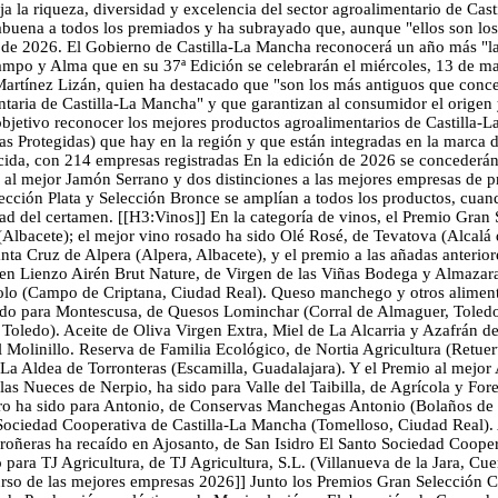
a la riqueza, diversidad y excelencia del sector agroalimentario de Cas
orabuena a todos los premiados y ha subrayado que, aunque "ellos son l
 de 2026. El Gobierno de Castilla-La Mancha reconocerá un año más "la 
ampo y Alma que en su 37ª Edición se celebrarán el miércoles, 13 de ma
Martínez Lizán, quien ha destacado que "son los más antiguos que conce
entaria de Castilla-La Mancha" y que garantizan al consumidor el origen
etivo reconocer los mejores productos agroalimentarios de Castilla-La
 Protegidas) que hay en la región y que están integradas en la marca 
a, con 214 empresas registradas En la edición de 2026 se concederán 
al mejor Jamón Serrano y dos distinciones a las mejores empresas de 
ción Plata y Selección Bronce se amplían a todos los productos, cuando
lidad del certamen. [[H3:Vinos]] En la categoría de vinos, el Premio G
Albacete); el mejor vino rosado ha sido Olé Rosé, de Tevatova (Alcalá de
a Cruz de Alpera (Alpera, Albacete), y el premio a las añadas anterior
en Lienzo Airén Brut Nature, de Virgen de las Viñas Bodega y Almazara
bolo (Campo de Criptana, Ciudad Real). Queso manchego y otros alimen
o para Montescusa, de Quesos Lominchar (Corral de Almaguer, Toledo),
 Toledo). Aceite de Oliva Virgen Extra, Miel de La Alcarria y Azafrá
Molinillo. Reserva de Familia Ecológico, de Nortia Agricultura (Retuert
e La Aldea de Torronteras (Escamilla, Guadalajara). Y el Premio al mejo
 las Nueces de Nerpio, ha sido para Valle del Taibilla, de Agrícola y F
gro ha sido para Antonio, de Conservas Manchegas Antonio (Bolaños de 
Sociedad Cooperativa de Castilla-La Mancha (Tomelloso, Ciudad Real).
ñeras ha recaído en Ajosanto, de San Isidro El Santo Sociedad Coopera
ara TJ Agricultura, de TJ Agricultura, S.L. (Villanueva de la Jara, Cu
so de las mejores empresas 2026]] Junto los Premios Gran Selección C