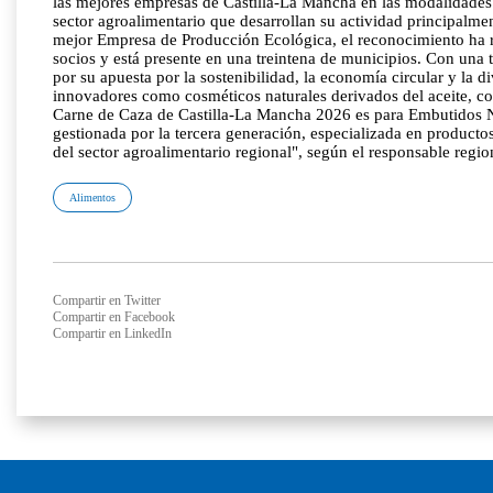
las mejores empresas de Castilla-La Mancha en las modalidades
sector agroalimentario que desarrollan su actividad principalme
mejor Empresa de Producción Ecológica, el reconocimiento ha 
socios y está presente en una treintena de municipios. Con una t
por su apuesta por la sostenibilidad, la economía circular y la d
innovadores como cosméticos naturales derivados del aceite, c
Carne de Caza de Castilla-La Mancha 2026 es para Embutidos Na
gestionada por la tercera generación, especializada en producto
del sector agroalimentario regional", según el responsable regio
Alimentos
Compartir en Twitter
Compartir en Facebook
Compartir en LinkedIn