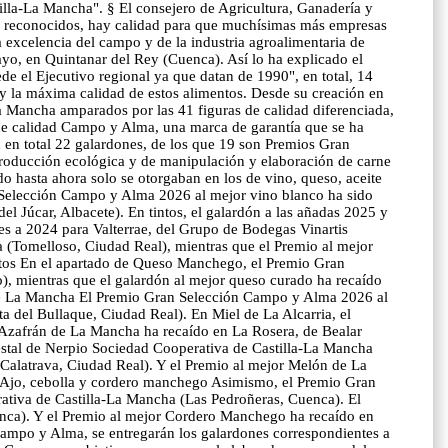
tilla-La Mancha". § El consejero de Agricultura, Ganadería y
os reconocidos, hay calidad para que muchísimas más empresas
excelencia del campo y de la industria agroalimentaria de
yo, en Quintanar del Rey (Cuenca). Así lo ha explicado el
de el Ejecutivo regional ya que datan de 1990", en total, 14
 y la máxima calidad de estos alimentos. Desde su creación en
 Mancha amparados por las 41 figuras de calidad diferenciada,
de calidad Campo y Alma, una marca de garantía que se ha
en total 22 galardones, de los que 19 son Premios Gran
producción ecológica y de manipulación y elaboración de carne
 hasta ahora solo se otorgaban en los de vino, queso, aceite
ran Selección Campo y Alma 2026 al mejor vino blanco ha sido
l Júcar, Albacete). En tintos, el galardón a las añadas 2025 y
es a 2024 para Valterrae, del Grupo de Bodegas Vinartis
 (Tomelloso, Ciudad Real), mientras que el Premio al mejor
tos En el apartado de Queso Manchego, el Premio Gran
 mientras que el galardón al mejor queso curado ha recaído
n de La Mancha El Premio Gran Selección Campo y Alma 2026 al
a del Bullaque, Ciudad Real). En Miel de La Alcarria, el
r Azafrán de La Mancha ha recaído en La Rosera, de Bealar
orestal de Nerpio Sociedad Cooperativa de Castilla-La Mancha
Calatrava, Ciudad Real). Y el Premio al mejor Melón de La
 Ajo, cebolla y cordero manchego Asimismo, el Premio Gran
tiva de Castilla-La Mancha (Las Pedroñeras, Cuenca). El
enca). Y el Premio al mejor Cordero Manchego ha recaído en
ampo y Alma, se entregarán los galardones correspondientes a