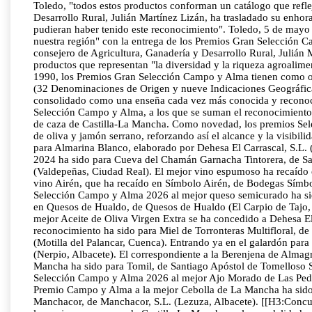
Toledo, "todos estos productos conforman un catálogo que reflej
Desarrollo Rural, Julián Martínez Lizán, ha trasladado su enh
pudieran haber tenido este reconocimiento". Toledo, 5 de mayo
nuestra región" con la entrega de los Premios Gran Selección C
consejero de Agricultura, Ganadería y Desarrollo Rural, Julián 
productos que representan "la diversidad y la riqueza agroalim
1990, los Premios Gran Selección Campo y Alma tienen como obj
(32 Denominaciones de Origen y nueve Indicaciones Geográficas
consolidado como una enseña cada vez más conocida y reconocid
Selección Campo y Alma, a los que se suman el reconocimiento 
de caza de Castilla-La Mancha. Como novedad, los premios Selec
de oliva y jamón serrano, reforzando así el alcance y la visibi
para Almarina Blanco, elaborado por Dehesa El Carrascal, S.L. (
2024 ha sido para Cueva del Chamán Garnacha Tintorera, de Sant
(Valdepeñas, Ciudad Real). El mejor vino espumoso ha recaído 
vino Airén, que ha recaído en Símbolo Airén, de Bodegas Sím
Selección Campo y Alma 2026 al mejor queso semicurado ha sid
en Quesos de Hualdo, de Quesos de Hualdo (El Carpio de Tajo,
mejor Aceite de Oliva Virgen Extra se ha concedido a Dehesa El 
reconocimiento ha sido para Miel de Torronteras Multifloral, d
(Motilla del Palancar, Cuenca). Entrando ya en el galardón para
(Nerpio, Albacete). El correspondiente a la Berenjena de Alma
Mancha ha sido para Tomil, de Santiago Apóstol de Tomelloso 
Selección Campo y Alma 2026 al mejor Ajo Morado de Las Pedro
Premio Campo y Alma a la mejor Cebolla de La Mancha ha sido p
Manchacor, de Manchacor, S.L. (Lezuza, Albacete). [[H3:Concur