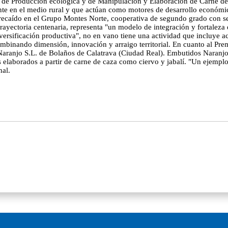
 de Producción ecológica y de Manipulación y Elaboración de Carne de 
nte en el medio rural y que actúan como motores de desarrollo económico
recaído en el Grupo Montes Norte, cooperativa de segundo grado con 
rayectoria centenaria, representa "un modelo de integración y fortaleza d
iversificación productiva", no en vano tiene una actividad que incluye ac
ombinando dimensión, innovación y arraigo territorial. En cuanto al Pr
ranjo S.L. de Bolaños de Calatrava (Ciudad Real). Embutidos Naranjo 
s elaborados a partir de carne de caza como ciervo y jabalí. "Un ejemp
nal.