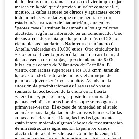
de los frutos con las ramas a causa del viento que dejan
marcas en la piel que deprecian su valor comercial- e,
incluso, la caída al suelo de cítricos y aguacates -sobre
todo aquellas variedades que se encuentran en un
estado más avanzado de maduración-, que en los
"peores casos" arruinan la campaña a los agricultores
afectados, según ha informado en un comunicado. Uno
de sus afectados relata que ha perdido más del 30 por
ciento de sus mandarinas Nadorcott en un huerto de
Antella, valoradas en 10.000 euros. Otro citricultor ha
visto cómo el viento provocó la caída de casi la mitad
de su cosecha de naranjas, aproximadamente 6.000
kilos, en su campo de Villanueva de Castellón. El
viento, con rachas superiores a los 100 km/h, también
ha ocasionado la rotura de ramas y el arranque de
plantones jóvenes y árboles adultos. Asimismo, la
sucesión de precipitaciones está retrasando varias
semanas la recolección de la chufa en la huerta
valenciana y, por lo tanto, la posterior siembra de
patatas, cebollas y otras hortalizas que se recogen en
primavera-verano. El exceso de humedad en el suelo
además retrasa la plantación de cultivos leñosos. En las
zonas afectadas por la Dana, las lluvias igualmente
están interrumpiendo algunas labores de reconstrucción
de infraestructuras agrarias. En España los daños
afectan tanto a cultivos leñosos como herbáceos, a la
ganadería extensiva y a infraestructuras básicas para el