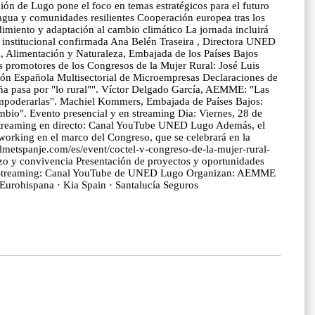
ión de Lugo pone el foco en temas estratégicos para el futuro
, agua y comunidades resilientes Cooperación europea tras los
imiento y adaptación al cambio climático La jornada incluirá
n institucional confirmada Ana Belén Traseira , Directora UNED
 Alimentación y Naturaleza, Embajada de los Países Bajos
 promotores de los Congresos de la Mujer Rural: José Luis
n Española Multisectorial de Microempresas Declaraciones de
aña pasa por "lo rural"". Víctor Delgado García, AEMME: "Las
empoderarlas". Machiel Kommers, Embajada de Países Bajos:
ambio". Evento presencial y en streaming Dia: Viernes, 28 de
 Streaming en directo: Canal YouTube UNED Lugo Además, el
tworking en el marco del Congreso, que se celebrará en la
lmetspanje.com/es/event/coctel-v-congreso-de-la-mujer-rural-
rzo y convivencia Presentación de proyectos y oportunidades
-2025/ Streaming: Canal YouTube de UNED Lugo Organizan: AEMME
Eurohispana · Kia Spain · Santalucía Seguros