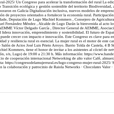
ral-2025/ Un Congreso para acelerar la transformación del rural La edic
o Transición ecológica y gestión sostenible del territorio Biodiversidad
oraron en Galicia Digitalización inclusiva, nuevos modelos de emprend
ón de proyectos orientados a fortalecer la economía rural. Participació
dade, Deputación de Lugo Machiel Kommers , Consejero de Agricultura,
l Fernández Méndez , Alcalde de Lugo Darán la bienvenida al acto los
AEMME Víctor Delgado García , Director General de AEMME, Asociació
l lidera innovación, emprendimiento y sostenibilidad. El futuro de Esp
e puede crecer con impacto e innovación. Este Congreso es clave para 
ad y resiliencia rural es esencial. La mujer rural es el motor de este c
Salón de Actos José Luis Prieto Arroyo. Barrio Tolda de Castela, 4 B
hiel Kommers, tiene el honor de invitar a los asistentes al cóctel de ne
ión, s/n, Lugo) de 19:00 a 21:30 h. Más información: https://www.hande
cio de cooperación internacional Networking de alto valor Café, almue
gratuita: https://congresodelamujerrural.es/lugo-congreso-mujer-rural
la colaboración y patrocinio de Raiola Networks · Chocolates Valor · 