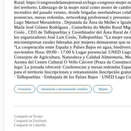
Rural: https://congresodelamujerrural.es/lugo-congreso-mujer-ru
del territorio: Liderazgo de la mujer rural como motor de cambi
incendios del pasado verano, donde brigadas neerlandesas colab
ponencias, mesas redondas, networking profesional y presentaci
Lugo Marisol Morandeira , Deputada da Área da Muller e Igual
María José Gómez Rodríguez , Conselleira do Medio Rural Migue
Cosío , CEO de TuRepueblas y Coordinador del Área Rural de 
los organizadores José Luis Cosío, TuRepueblas: "La mujer rura
microempresas rurales lideradas por mujeres demuestran que s
"La cooperación entre España y Países Bajos en agua, biodiversid
noviembre Hora: 09:00 - 17:00 h Lugar presencial: UNED Lugo 
Consejero de Agricultura, Naturaleza y Calidad Alimentaria, Mac
Azotea del Centro Cultural O Vello Cárcere (Praza da Constituc
lugo/ La jornada ofrecerá: Conferencias y mesas redondas Espa
para el territorio Inscripciones y retransmisión Inscripción 
· TuRepueblas · Embajada de los Países Bajos · UNED Lugo Con 
Formación
información y documentación científica
Mujeres
Compartir en Twitter
Compartir en Facebook
Compartir en LinkedIn