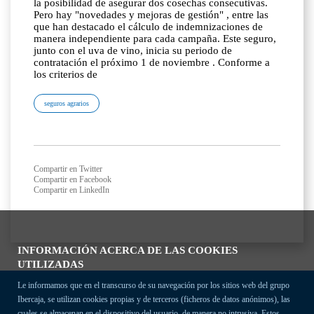
la posibilidad de asegurar dos cosechas consecutivas.
Pero hay "novedades y mejoras de gestión" , entre las
que han destacado el cálculo de indemnizaciones de
manera independiente para cada campaña. Este seguro,
junto con el uva de vino, inicia su periodo de
contratación el próximo 1 de noviembre . Conforme a
los criterios de
seguros agrarios
Compartir en Twitter
Compartir en Facebook
Compartir en LinkedIn
INFORMACIÓN ACERCA DE LAS COOKIES
UTILIZADAS
Le informamos que en el transcurso de su navegación por los sitios web del grupo
Ibercaja, se utilizan cookies propias y de terceros (ficheros de datos anónimos), las
cuales se almacenan en el dispositivo del usuario, de manera no intrusiva. Estos