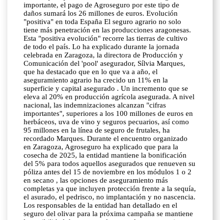
importante, el pago de Agroseguro por este tipo de
daños sumará los 26 millones de euros. Evolución
"positiva" en toda España El seguro agrario no solo
tiene más penetración en las producciones aragonesas.
Esta "positiva evolución" recorre las tierras de cultivo
de todo el país. Lo ha explicado durante la jornada
celebrada en Zaragoza, la directora de Producción y
Comunicación del 'pool' asegurador, Sílvia Marques,
que ha destacado que en lo que va a año, el
aseguramiento agrario ha crecido un 11% en la
superficie y capital asegurado . Un incremento que se
eleva al 20% en producción agrícola asegurada. A nivel
nacional, las indemnizaciones alcanzan "cifras
importantes", superiores a los 100 millones de euros en
herbáceos, uva de vino y seguros pecuarios, así como
95 millones en la línea de seguro de frutales, ha
recordado Marques. Durante el encuentro organizado
en Zaragoza, Agroseguro ha explicado que para la
cosecha de 2025, la entidad mantiene la bonificación
del 5% para todos aquellos asegurados que renueven su
póliza antes del 15 de noviembre en los módulos 1 o 2
en secano , las opciones de aseguramiento más
completas ya que incluyen protección frente a la sequía,
el asurado, el pedrisco, no implantación y no nascencia.
Los responsables de la entidad han detallado en el
seguro del olivar para la próxima campaña se mantiene