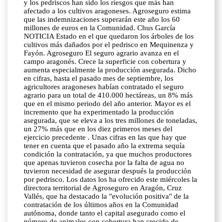
y los pedriscos han sido los riesgos que más han
afectado a los cultivos aragoneses. Agroseguro estima
que las indemnizaciones superarán este año los 60
millones de euros en la Comunidad. Chus García
NOTICIA Estado en el que quedaron los árboles de los
cultivos más dañados por el pedrisco en Mequinenza y
Fayón. Agroseguro El seguro agrario avanza en el
campo aragonés. Crece la superficie con cobertura y
aumenta especialmente la producción asegurada. Dicho
en cifras, hasta el pasado mes de septiembre, los
agricultores aragoneses habían contratado el seguro
agrario para un total de 410.000 hectáreas, un 8% más
que en el mismo periodo del año anterior. Mayor es el
incremento que ha experimentado la producción
asegurada, que se eleva a los tres millones de toneladas,
un 27% más que en los diez primeros meses del
ejercicio precedente . Unas cifras en las que hay que
tener en cuenta que el pasado año la extrema sequía
condición la contratación, ya que muchos productores
que apenas tuvieron cosecha por la falta de agua no
tuvieron necesidad de asegurar después la producción
por pedrisco. Los datos los ha ofrecido este miércoles la
directora territorial de Agroseguro en Aragón, Cruz
Vallés, que ha destacado la "evolución positiva" de la
contratación de los últimos años en la Comunidad
autónoma, donde tanto el capital asegurado como el
número de animales con cobertura han crecido de