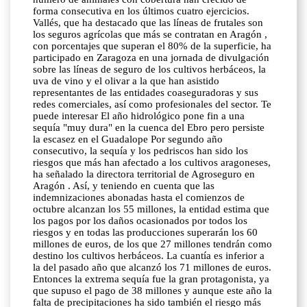
forma consecutiva en los últimos cuatro ejercicios.
Vallés, que ha destacado que las líneas de frutales son
los seguros agrícolas que más se contratan en Aragón ,
con porcentajes que superan el 80% de la superficie, ha
participado en Zaragoza en una jornada de divulgación
sobre las líneas de seguro de los cultivos herbáceos, la
uva de vino y el olivar a la que han asistido
representantes de las entidades coaseguradoras y sus
redes comerciales, así como profesionales del sector. Te
puede interesar El año hidrológico pone fin a una
sequía "muy dura" en la cuenca del Ebro pero persiste
la escasez en el Guadalope Por segundo año
consecutivo, la sequía y los pedriscos han sido los
riesgos que más han afectado a los cultivos aragoneses,
ha señalado la directora territorial de Agroseguro en
Aragón . Así, y teniendo en cuenta que las
indemnizaciones abonadas hasta el comienzos de
octubre alcanzan los 55 millones, la entidad estima que
los pagos por los daños ocasionados por todos los
riesgos y en todas las producciones superarán los 60
millones de euros, de los que 27 millones tendrán como
destino los cultivos herbáceos. La cuantía es inferior a
la del pasado año que alcanzó los 71 millones de euros.
Entonces la extrema sequía fue la gran protagonista, ya
que supuso el pago de 38 millones y aunque este año la
falta de precipitaciones ha sido también el riesgo más