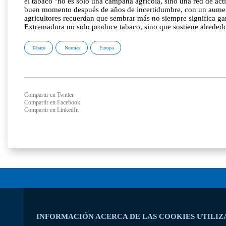
el tabaco "no es solo una campaña agrícola, sino una red de ac
buen momento después de años de incertidumbre, con un aumento 
agricultores recuerdan que sembrar más no siempre significa ga
Extremadura no solo produce tabaco, sino que sostiene alrededor
Tabaco
Normas
Europa
Compartir en Twitter
Compartir en Facebook
Compartir en LinkedIn
INFORMACIÓN ACERCA DE LAS COOKIES UTILIZ