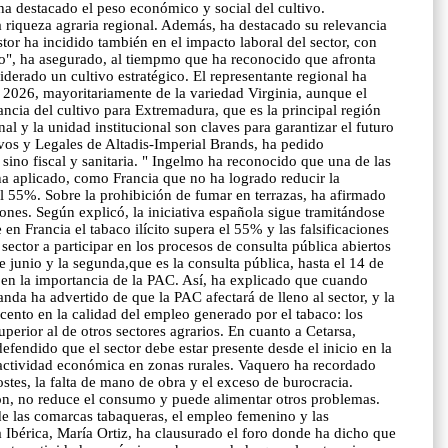
 ha destacado el peso económico y social del cultivo.
 riqueza agraria regional. Además, ha destacado su relevancia
or ha incidido también en el impacto laboral del sector, con
mpo", ha asegurado, al tiempmo que ha reconocido que afronta
derado un cultivo estratégico. El representante regional ha
2026, mayoritariamente de la variedad Virginia, aunque el
ancia del cultivo para Extremadura, que es la principal región
l y la unidad institucional son claves para garantizar el futuro
 y Legales de Altadis-Imperial Brands, ha pedido
 sino fiscal y sanitaria. " Ingelmo ha reconocido que una de las
a aplicado, como Francia que no ha logrado reducir la
el 55%. Sobre la prohibición de fumar en terrazas, ha afirmado
nes. Según explicó, la iniciativa española sigue tramitándose
n Francia el tabaco ilícito supera el 55% y las falsificaciones
ector a participar en los procesos de consulta pública abiertos
junio y la segunda,que es la consulta pública, hasta el 14 de
 y en la importancia de la PAC. Así, ha explicado que cuando
da ha advertido de que la PAC afectará de lleno al sector, y la
acento en la calidad del empleo generado por el tabaco: los
perior al de otros sectores agrarios. En cuanto a Cetarsa,
fendido que el sector debe estar presente desde el inicio en la
 actividad económica en zonas rurales. Vaquero ha recordado
tes, la falta de mano de obra y el exceso de burocracia.
ón, no reduce el consumo y puede alimentar otros problemas.
de las comarcas tabaqueras, el empleo femenino y las
sa Ibérica, María Ortiz, ha clausurado el foro donde ha dicho que