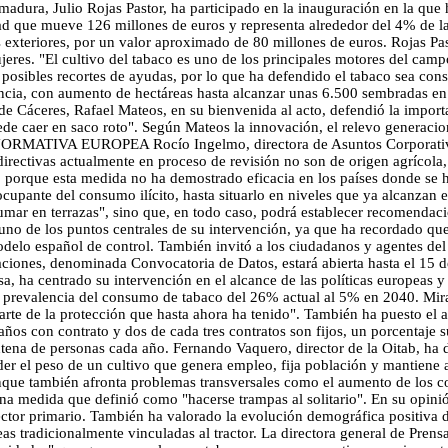
madura, Julio Rojas Pastor, ha participado en la inauguración en la que
d que mueve 126 millones de euros y representa alrededor del 4% de la
exteriores, por un valor aproximado de 80 millones de euros. Rojas Past
jeres. "El cultivo del tabaco es uno de los principales motores del ca
posibles recortes de ayudas, por lo que ha defendido el tabaco sea consi
ia, con aumento de hectáreas hasta alcanzar unas 6.500 sembradas en 
de Cáceres, Rafael Mateos, en su bienvenida al acto, defendió la import
e caer en saco roto". Según Mateos la innovación, el relevo generaciona
ORMATIVA EUROPEA Rocío Ingelmo, directora de Asuntos Corporativos
directivas actualmente en proceso de revisión no son de origen agrícola,
 porque esta medida no ha demostrado eficacia en los países donde se h
upante del consumo ilícito, hasta situarlo en niveles que ya alcanzan 
mar en terrazas", sino que, en todo caso, podrá establecer recomendacio
uno de los puntos centrales de su intervención, ya que ha recordado que e
delo español de control. También invitó a los ciudadanos y agentes del s
iones, denominada Convocatoria de Datos, estará abierta hasta el 15 de 
sa, ha centrado su intervención en el alcance de las políticas europeas
 prevalencia del consumo de tabaco del 26% actual al 5% en 2040. Miran
arte de la protección que hasta ahora ha tenido". También ha puesto el 
s con contrato y dos de cada tres contratos son fijos, un porcentaje su
ena de personas cada año. Fernando Vaquero, director de la Oitab, ha de
er el peso de un cultivo que genera empleo, fija población y mantiene
nque también afronta problemas transversales como el aumento de los cos
na medida que definió como "hacerse trampas al solitario". En su opini
ector primario. También ha valorado la evolución demográfica positiva 
reas tradicionalmente vinculadas al tractor. La directora general de Pren