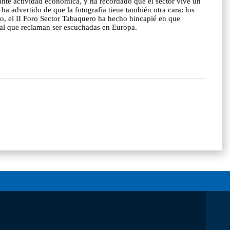
nte actividad económica, y ha recordado que el sector vive un
 advertido de que la fotografía tiene también otra cara: los
o, el II Foro Sector Tabaquero ha hecho hincapié en que
rial que reclaman ser escuchadas en Europa.