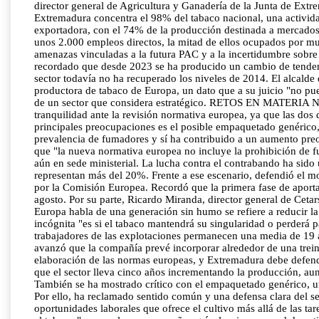
director general de Agricultura y Ganadería de la Junta de Extre
Extremadura concentra el 98% del tabaco nacional, una activida
exportadora, con el 74% de la producción destinada a mercados 
unos 2.000 empleos directos, la mitad de ellos ocupados por mu
amenazas vinculadas a la futura PAC y a la incertidumbre sobre 
recordado que desde 2023 se ha producido un cambio de tendenc
sector todavía no ha recuperado los niveles de 2014. El alcalde 
productora de tabaco de Europa, un dato que a su juicio "no pued
de un sector que considera estratégico. RETOS EN MATERIA N
tranquilidad ante la revisión normativa europea, ya que las dos 
principales preocupaciones es el posible empaquetado genérico,
prevalencia de fumadores y sí ha contribuido a un aumento preoc
que "la nueva normativa europea no incluye la prohibición de fu
aún en sede ministerial. La lucha contra el contrabando ha sido 
representan más del 20%. Frente a ese escenario, defendió el mo
por la Comisión Europea. Recordó que la primera fase de aportac
agosto. Por su parte, Ricardo Miranda, director general de Cetar
Europa habla de una generación sin humo se refiere a reducir la
incógnita "es si el tabaco mantendrá su singularidad o perderá p
trabajadores de las explotaciones permanecen una media de 19 año
avanzó que la compañía prevé incorporar alrededor de una treint
elaboración de las normas europeas, y Extremadura debe defend
que el sector lleva cinco años incrementando la producción, au
También se ha mostrado crítico con el empaquetado genérico, u
Por ello, ha reclamado sentido común y una defensa clara del s
oportunidades laborales que ofrece el cultivo más allá de las ta