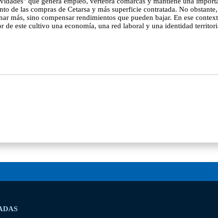
tividades" que genera empleo, vertebra comarcas y mantiene una importa
de las compras de Cetarsa y más superficie contratada. No obstante, ha
nar más, sino compensar rendimientos que pueden bajar. En ese context
 de este cultivo una economía, una red laboral y una identidad territo
ADAS