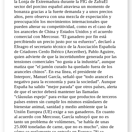
la Lonja de Extremadura durante la FIG de ZafraEl
sector del porcino español atraviesa un momento de
bonanza gracias a la fuerte demanda y a unos precios
altos, pero observa con una mezcla de expectación y
preocupación los movimientos internacionales que
pueden alterar su competitividad, como es el caso de
los aranceles de China y Estados Unidos y el acuerdo
comercial con Mercosur. "El ganadero por fin está
percibiendo un precio justo por su esfuerzo", declaró a
Efeagro el secretario técnico de la Asociación Española
de Criadores Cerdo Ibérico (Aeceriber), Pablo Aguirre,
quien advierte de que la incertidumbre generada por las
tensiones comerciales "no gusta a la industria", aunque
matiza que "el jamón curado ha quedado fuera de los
aranceles chinos". En esa línea, el presidente de
Interporc, Manuel García, señaló que "todo arancel es
negativo para la economía y para la sociedad". Aunque
España ha salido "mejor parada" que otros países, alerta
de que el sector deberá mantener las llamadas
"cláusulas espejo" para evitar que productos de terceros
países entren sin cumplir los mismos estándares de
bienestar animal, sanidad y medio ambiente que la
Unión Europea (UE) exige a sus ganaderos. En cuanto
al acuerdo con Mercosur, García subrayó que no es
tanto un problema de volúmenes, "se habla de unas
25.000 toneladas de carne, que no es mucho", sino de
cómo se reglamente su entrada en Europa: "Si se