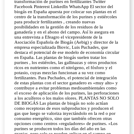
transformación de purines en fertilizantes Twitter
Facebook Pinterest LinkedIn WhatsApp El sector del
biogás en España apuesta por colocar sus plantas en el
centro de la transformación de los purines y estiércoles
para producir fertilizantes , creando nuevas
posibilidades en la gestión de los residuos de la
ganadería y en el abono del campo. Así lo asegura en
una entrevista a Efeagro el vicepresidente de la
Asociación Española de Biogás (Aebig) y director de la
empresa especializada Biovic, Luis Puchades, que
destaca el potencial de ese modelo de economía circular
en España. Las plantas de biogás suelen tratar los
purines , los estiéroles, las gallinazas y otros productos
ricos en nutrientes como el nitrógeno, el fósforo y el
potasio, cuyas mezclas funcionan a su vez como
fertilizantes. Para Puchades, el potencial de integración
de estas plantas con el sector ganadero es «muy alto» y
contribuye a evitar problemas medioambientales como
el exceso de aplicación de los purines, las perforaciones
a los acuíferos o los malos olores. PLANTAS NO SOLO
DE BIOGÁS Las plantas de biogás no solo actúan
como receptoras de esos subproductos y producen el
gas que luego se valoriza inyectándolo en la red o por
consumo energético, sino que también ofrecen otras
opciones como centros «reguladores» de purines. «Los
purines se producen todos los días del año en las
granjas, pero solo se pueden aplicar en el campo en