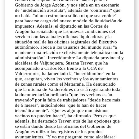
Gobierno de Jorge Azcón, y nos sitúa en un escenario
de "indefinición absoluta", además de "confirmar" que
no había "ni una estructura sólida ni que sea creíble"
para hacerse cargo del nuevo modelo de liquidación de
impuestos. Además, el diputado en las Cortes de
Aragón ha señalado que las nuevas condiciones del
servicio con las actuales oficinas liquidadoras y la
situación real de las oficinas registrales del Ejecutivo
autonómico, aboca a los usuarios del mundo rural "a
mantener una relación exclusivamente telemática con la
administración". Incertidumbre La diputada provincial y
alcaldesa de Valjunquera, Susana Traver, que ha
acompañado a Carlos Ros frente a la OCA de
Valderrobres, ha lamentado la "incertidumbre" en la
que, aseguran, viven los vecinos y los ayuntamientos
de zonas rurales como el Matarraña. Ha denunciado
que la oficina de Valderrobres no está registrando toda
la documentación ordinaria "que los vecinos están
trayendo" por la falta de trabajadores "desde hace más
de 6 meses", indicándoles "que lo han de hacer
telemáticamente". "Que es algo que muchísimos
vecinos no pueden hacer", ha afirmado. Pero es que
además, ha destacado Traver, otra de las opciones que
se están dando desde las oficinas del Gobierno de
Aragón es utilizar los registros de los propios
ayuntamientos. "Y yo me pregunto como alcaldesa: