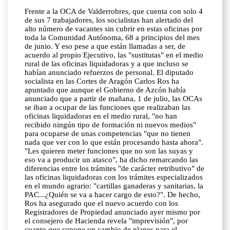
Frente a la OCA de Valderrobres, que cuenta con solo 4
de sus 7 trabajadores, los socialistas han alertado del
alto número de vacantes sin cubrir en estas oficinas por
toda la Comunidad Autónoma, 68 a principios del mes
de junio. Y eso pese a que están llamadas a ser, de
acuerdo al propio Ejecutivo, las "sustitutas" en el medio
rural de las oficinas liquidadoras y a que incluso se
habían anunciado refuerzos de personal. El diputado
socialista en las Cortes de Aragón Carlos Ros ha
apuntado que aunque el Gobierno de Azcón había
anunciado que a partir de mañana, 1 de julio, las OCAs
se iban a ocupar de las funciones que realizaban las
oficinas liquidadoras en el medio rural, "no han
recibido ningún tipo de formación ni nuevos medios"
para ocuparse de unas competencias "que no tienen
nada que ver con lo que están procesando hasta ahora".
"Les quieren meter funciones que no son las suyas y
eso va a producir un atasco", ha dicho remarcando las
diferencias entre los trámites "de carácter retributivo" de
las oficinas liquidadoras con los trámites especializados
en el mundo agrario: "cartillas ganaderas y sanitarias, la
PAC...¿Quién se va a hacer cargo de esto?". De hecho,
Ros ha asegurado que el nuevo acuerdo con los
Registradores de Propiedad anunciado ayer mismo por
el consejero de Hacienda revela "imprevisión", por
cuanto que supone un cambio de planes para el