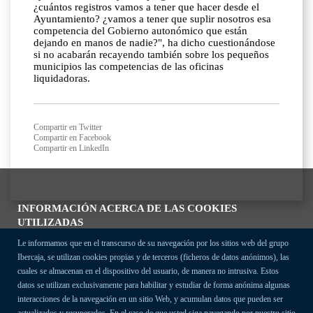
¿cuántos registros vamos a tener que hacer desde el
Ayuntamiento? ¿vamos a tener que suplir nosotros esa
competencia del Gobierno autonómico que están
dejando en manos de nadie?", ha dicho cuestionándose
si no acabarán recayendo también sobre los pequeños
municipios las competencias de las oficinas
liquidadoras.
Compartir en Twitter
Compartir en Facebook
Compartir en LinkedIn
INFORMACIÓN ACERCA DE LAS COOKIES
UTILIZADAS
Le informamos que en el transcurso de su navegación por los sitios web del grupo
Ibercaja, se utilizan cookies propias y de terceros (ficheros de datos anónimos), las
cuales se almacenan en el dispositivo del usuario, de manera no intrusiva. Estos
datos se utilizan exclusivamente para habilitar y estudiar de forma anónima algunas
interacciones de la navegación en un sitio Web, y acumulan datos que pueden ser