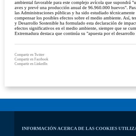
ambiental favorable para este complejo avícola que supondrá "
aves y prevé una producción anual de 96.960.000 huevos". Para 
las Administraciones públicas y ha sido estudiado técnicamente 
compensar los posibles efectos sobre el medio ambiente. Así, te
y Desarrollo Sostenible ha formulado esta declaración de impact
efectos significativos en el medio ambiente, siempre que se cu
Extremadura destaca que continúa su "apuesta por el desarrollo i
Compartir en Twitter
Compartir en Facebook
Compartir en LinkedIn
INFORMACIÓN ACERCA DE LAS COOKIES UTILIZ