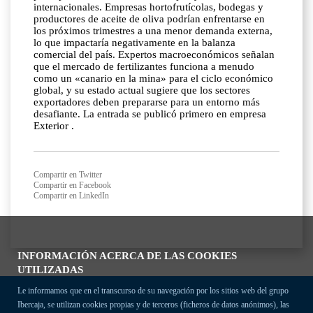
internacionales. Empresas hortofrutícolas, bodegas y
productores de aceite de oliva podrían enfrentarse en
los próximos trimestres a una menor demanda externa,
lo que impactaría negativamente en la balanza
comercial del país. Expertos macroeconómicos señalan
que el mercado de fertilizantes funciona a menudo
como un «canario en la mina» para el ciclo económico
global, y su estado actual sugiere que los sectores
exportadores deben prepararse para un entorno más
desafiante. La entrada se publicó primero en empresa
Exterior .
Compartir en Twitter
Compartir en Facebook
Compartir en LinkedIn
INFORMACIÓN ACERCA DE LAS COOKIES
UTILIZADAS
Le informamos que en el transcurso de su navegación por los sitios web del grupo
Ibercaja, se utilizan cookies propias y de terceros (ficheros de datos anónimos), las