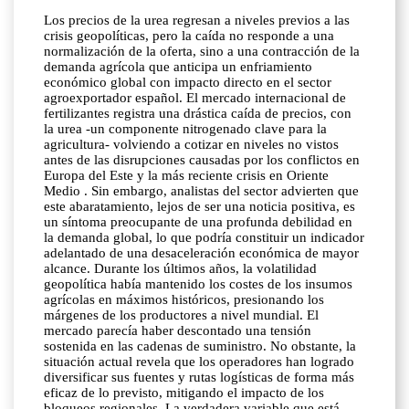
Los precios de la urea regresan a niveles previos a las
crisis geopolíticas, pero la caída no responde a una
normalización de la oferta, sino a una contracción de la
demanda agrícola que anticipa un enfriamiento
económico global con impacto directo en el sector
agroexportador español. El mercado internacional de
fertilizantes registra una drástica caída de precios, con
la urea -un componente nitrogenado clave para la
agricultura- volviendo a cotizar en niveles no vistos
antes de las disrupciones causadas por los conflictos en
Europa del Este y la más reciente crisis en Oriente
Medio . Sin embargo, analistas del sector advierten que
este abaratamiento, lejos de ser una noticia positiva, es
un síntoma preocupante de una profunda debilidad en
la demanda global, lo que podría constituir un indicador
adelantado de una desaceleración económica de mayor
alcance. Durante los últimos años, la volatilidad
geopolítica había mantenido los costes de los insumos
agrícolas en máximos históricos, presionando los
márgenes de los productores a nivel mundial. El
mercado parecía haber descontado una tensión
sostenida en las cadenas de suministro. No obstante, la
situación actual revela que los operadores han logrado
diversificar sus fuentes y rutas logísticas de forma más
eficaz de lo previsto, mitigando el impacto de los
bloqueos regionales. La verdadera variable que está