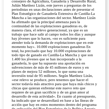
consejero de Agricultura, Ganadería y Desarrollo Rural,
Julián Martínez Lizán, este jueves a preguntas de los
periodistas en unas declaraciones antes de presentar el
Plan Estratégico de Ganadería Extensiva de Castilla-La
Mancha a las organizaciones del sector. Martínez Lizán
ha afirmado que la principal amenaza para la
continuidad de las explotaciones ganaderas es, de
manera clara, el relevo generacional, ya que es un
trabajo que hace salir al campo todos los días y aunque
hay jóvenes que lo hacen, «no es suficiente para
atender toda la demanda de explotaciones que en este
momento hay». 10.000 explotaciones ganaderas En
total, ha precisado que hay 10.000 explotaciones de
todo tipo de ganado en Castilla-La Mancha y que son
1.400 los jóvenes que se han incorporado a la
ganadería, lo que ha supuesto una aportación en
subvenciones de más de 45 millones de euros y en
planes de mejora 52 millones, lo que suma una
inversión total de 95 millones. Según Martínez Lizán,
«ese relevo se produce, pero tenemos que hacer el
sector todavía más atractivo para que haya más chicos y
chicas que quieran enfrentar este nuevo reto que
requiere de un gran sacrificio y de un gran amor al
desarrollo de esta actividad». En cuanto al presupuesto,
ha indicado que se desarrollará en base a las líneas de
acción que hay en estos momentos dentro del programa
de aplicación del Plan Estratégico de la Política Agraria