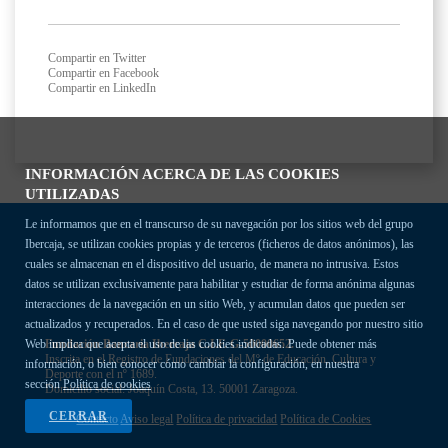
Compartir en Twitter
Compartir en Facebook
Compartir en LinkedIn
INFORMACIÓN ACERCA DE LAS COOKIES
UTILIZADAS
Le informamos que en el transcurso de su navegación por los sitios web del grupo
Ibercaja, se utilizan cookies propias y de terceros (ficheros de datos anónimos), las
cuales se almacenan en el dispositivo del usuario, de manera no intrusiva. Estos
datos se utilizan exclusivamente para habilitar y estudiar de forma anónima algunas
interacciones de la navegación en un sitio Web, y acumulan datos que pueden ser
actualizados y recuperados. En el caso de que usted siga navegando por nuestro sitio
Fundación Bancaria Ibercaja C.I.F. G-50000652.
Web implica que acepta el uso de las cookies indicadas. Puede obtener más
Inscrita en el Registro de Fundaciones del Mº de Educación, Cultura y
información, o bien conocer cómo cambiar la configuración, en nuestra
Deporte con el nº 1689.
sección
Política de cookies
Domicilio social: Joaquín Costa, 13. 50001 Zaragoza.
CERRAR
Contacto
Aviso legal
Política de privacidad
Política de Cookies