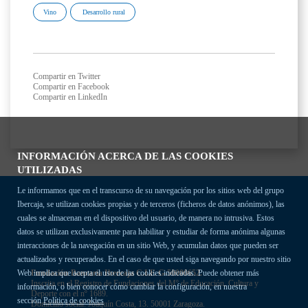
Vino
Desarrollo rural
Compartir en Twitter
Compartir en Facebook
Compartir en LinkedIn
INFORMACIÓN ACERCA DE LAS COOKIES
UTILIZADAS
Le informamos que en el transcurso de su navegación por los sitios web del grupo
Ibercaja, se utilizan cookies propias y de terceros (ficheros de datos anónimos), las
cuales se almacenan en el dispositivo del usuario, de manera no intrusiva. Estos
datos se utilizan exclusivamente para habilitar y estudiar de forma anónima algunas
interacciones de la navegación en un sitio Web, y acumulan datos que pueden ser
actualizados y recuperados. En el caso de que usted siga navegando por nuestro sitio
Fundación Bancaria Ibercaja C.I.F. G-50000652.
Web implica que acepta el uso de las cookies indicadas. Puede obtener más
Inscrita en el Registro de Fundaciones del Mº de Educación, Cultura y
información, o bien conocer cómo cambiar la configuración, en nuestra
Deporte con el nº 1689.
sección
Política de cookies
Domicilio social: Joaquín Costa, 13. 50001 Zaragoza.