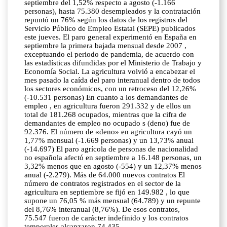
septiembre del 1,52% respecto a agosto (-1.166
personas), hasta 75.380 desempleados y la contratación
repuntó un 76% según los datos de los registros del
Servicio Público de Empleo Estatal (SEPE) publicados
este jueves. El paro general experimentó en España en
septiembre la primera bajada mensual desde 2007 ,
exceptuando el periodo de pandemia, de acuerdo con
las estadísticas difundidas por el Ministerio de Trabajo y
Economía Social. La agricultura volvió a encabezar el
mes pasado la caída del paro interanual dentro de todos
los sectores económicos, con un retroceso del 12,26%
(-10.531 personas) En cuanto a los demandantes de
empleo , en agricultura fueron 291.332 y de ellos un
total de 181.268 ocupados, mientras que la cifra de
demandantes de empleo no ocupado s (deno) fue de
92.376. El número de «deno» en agricultura cayó un
1,77% mensual (-1.669 personas) y un 13,73% anual
(-14.697) El paro agrícola de personas de nacionalidad
no española afectó en septiembre a 16.148 personas, un
3,32% menos que en agosto (-554) y un 12,37% menos
anual (-2.279). Más de 64.000 nuevos contratos El
número de contratos registrados en el sector de la
agricultura en septiembre se fijó en 149.982 , lo que
supone un 76,05 % más mensual (64.789) y un repunte
del 8,76% interanual (8,76%). De esos contratos,
75.547 fueron de carácter indefinido y los contratos
temporales alcanzaron 74.435.