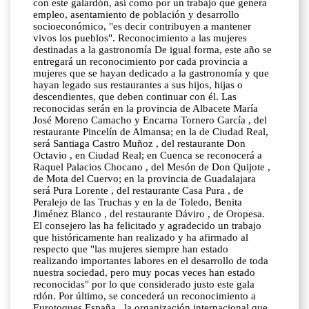
con este galardón, así como por un trabajo que genera
empleo, asentamiento de población y desarrollo
socioeconómico, "es decir contribuyen a mantener
vivos los pueblos". Reconocimiento a las mujeres
destinadas a la gastronomía De igual forma, este año se
entregará un reconocimiento por cada provincia a
mujeres que se hayan dedicado a la gastronomía y que
hayan legado sus restaurantes a sus hijos, hijas o
descendientes, que deben continuar con él. Las
reconocidas serán en la provincia de Albacete María
José Moreno Camacho y Encarna Tornero García , del
restaurante Pincelín de Almansa; en la de Ciudad Real,
será Santiaga Castro Muñoz , del restaurante Don
Octavio , en Ciudad Real; en Cuenca se reconocerá a
Raquel Palacios Chocano , del Mesón de Don Quijote ,
de Mota del Cuervo; en la provincia de Guadalajara
será Pura Lorente , del restaurante Casa Pura , de
Peralejo de las Truchas y en la de Toledo, Benita
Jiménez Blanco , del restaurante Dáviro , de Oropesa.
El consejero las ha felicitado y agradecido un trabajo
que históricamente han realizado y ha afirmado al
respecto que "las mujeres siempre han estado
realizando importantes labores en el desarrollo de toda
nuestra sociedad, pero muy pocas veces han estado
reconocidas" por lo que considerado justo este gala
rdón. Por último, se concederá un reconocimiento a
Eurotoques España , la organización internacional que