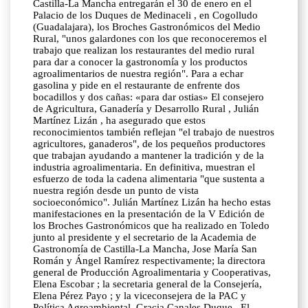
Castilla-La Mancha entregarán el 30 de enero en el
Palacio de los Duques de Medinaceli , en Cogolludo
(Guadalajara), los Broches Gastronómicos del Medio
Rural, "unos galardones con los que reconoceremos el
trabajo que realizan los restaurantes del medio rural
para dar a conocer la gastronomía y los productos
agroalimentarios de nuestra región". Para a echar
gasolina y pide en el restaurante de enfrente dos
bocadillos y dos cañas: «para dar ostias» El consejero
de Agricultura, Ganadería y Desarrollo Rural , Julián
Martínez Lizán , ha asegurado que estos
reconocimientos también reflejan "el trabajo de nuestros
agricultores, ganaderos", de los pequeños productores
que trabajan ayudando a mantener la tradición y de la
industria agroalimentaria. En definitiva, muestran el
esfuerzo de toda la cadena alimentaria "que sustenta a
nuestra región desde un punto de vista
socioeconómico". Julián Martínez Lizán ha hecho estas
manifestaciones en la presentación de la V Edición de
los Broches Gastronómicos que ha realizado en Toledo
junto al presidente y el secretario de la Academia de
Gastronomía de Castilla-La Mancha, Jose María San
Román y Ángel Ramírez respectivamente; la directora
general de Producción Agroalimentaria y Cooperativas,
Elena Escobar ; la secretaria general de la Consejería,
Elena Pérez Payo ; y la viceconsejera de la PAC y
Política Agroambiental, Gracia Canales Duque . El