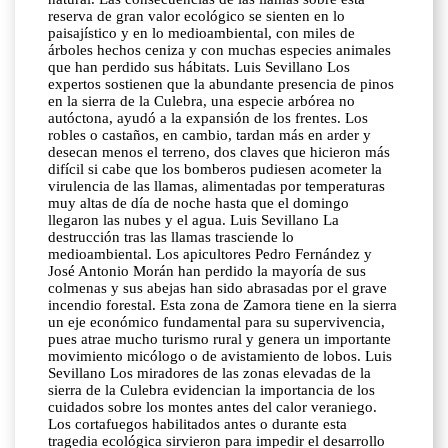
reserva de gran valor ecológico se sienten en lo
paisajístico y en lo medioambiental, con miles de
árboles hechos ceniza y con muchas especies animales
que han perdido sus hábitats. Luis Sevillano Los
expertos sostienen que la abundante presencia de pinos
en la sierra de la Culebra, una especie arbórea no
autóctona, ayudó a la expansión de los frentes. Los
robles o castaños, en cambio, tardan más en arder y
desecan menos el terreno, dos claves que hicieron más
difícil si cabe que los bomberos pudiesen acometer la
virulencia de las llamas, alimentadas por temperaturas
muy altas de día de noche hasta que el domingo
llegaron las nubes y el agua. Luis Sevillano La
destrucción tras las llamas trasciende lo
medioambiental. Los apicultores Pedro Fernández y
José Antonio Morán han perdido la mayoría de sus
colmenas y sus abejas han sido abrasadas por el grave
incendio forestal. Esta zona de Zamora tiene en la sierra
un eje económico fundamental para su supervivencia,
pues atrae mucho turismo rural y genera un importante
movimiento micólogo o de avistamiento de lobos. Luis
Sevillano Los miradores de las zonas elevadas de la
sierra de la Culebra evidencian la importancia de los
cuidados sobre los montes antes del calor veraniego.
Los cortafuegos habilitados antes o durante esta
tragedia ecológica sirvieron para impedir el desarrollo