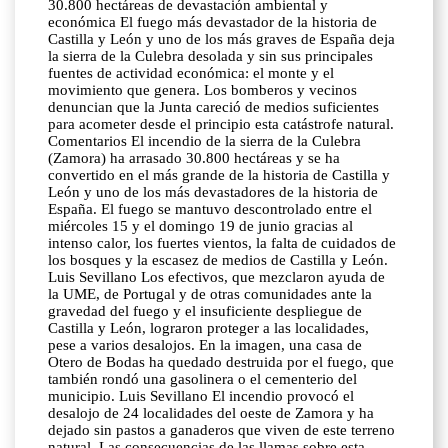
30.800 hectáreas de devastación ambiental y
económica El fuego más devastador de la historia de
Castilla y León y uno de los más graves de España deja
la sierra de la Culebra desolada y sin sus principales
fuentes de actividad económica: el monte y el
movimiento que genera. Los bomberos y vecinos
denuncian que la Junta careció de medios suficientes
para acometer desde el principio esta catástrofe natural.
Comentarios El incendio de la sierra de la Culebra
(Zamora) ha arrasado 30.800 hectáreas y se ha
convertido en el más grande de la historia de Castilla y
León y uno de los más devastadores de la historia de
España. El fuego se mantuvo descontrolado entre el
miércoles 15 y el domingo 19 de junio gracias al
intenso calor, los fuertes vientos, la falta de cuidados de
los bosques y la escasez de medios de Castilla y León.
Luis Sevillano Los efectivos, que mezclaron ayuda de
la UME, de Portugal y de otras comunidades ante la
gravedad del fuego y el insuficiente despliegue de
Castilla y León, lograron proteger a las localidades,
pese a varios desalojos. En la imagen, una casa de
Otero de Bodas ha quedado destruida por el fuego, que
también rondó una gasolinera o el cementerio del
municipio. Luis Sevillano El incendio provocó el
desalojo de 24 localidades del oeste de Zamora y ha
dejado sin pastos a ganaderos que viven de este terreno
natural. Las consecuencias de las llamas sobre esta