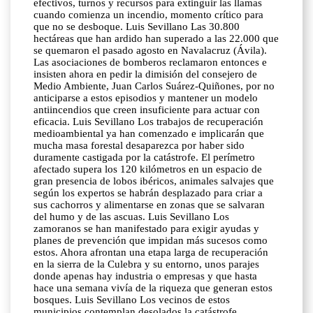
efectivos, turnos y recursos para extinguir las llamas
cuando comienza un incendio, momento crítico para
que no se desboque. Luis Sevillano Las 30.800
hectáreas que han ardido han superado a las 22.000 que
se quemaron el pasado agosto en Navalacruz (Ávila).
Las asociaciones de bomberos reclamaron entonces e
insisten ahora en pedir la dimisión del consejero de
Medio Ambiente, Juan Carlos Suárez-Quiñones, por no
anticiparse a estos episodios y mantener un modelo
antiincendios que creen insuficiente para actuar con
eficacia. Luis Sevillano Los trabajos de recuperación
medioambiental ya han comenzado e implicarán que
mucha masa forestal desaparezca por haber sido
duramente castigada por la catástrofe. El perímetro
afectado supera los 120 kilómetros en un espacio de
gran presencia de lobos ibéricos, animales salvajes que
según los expertos se habrán desplazado para criar a
sus cachorros y alimentarse en zonas que se salvaran
del humo y de las ascuas. Luis Sevillano Los
zamoranos se han manifestado para exigir ayudas y
planes de prevención que impidan más sucesos como
estos. Ahora afrontan una etapa larga de recuperación
en la sierra de la Culebra y su entorno, unos parajes
donde apenas hay industria o empresas y que hasta
hace una semana vivía de la riqueza que generan estos
bosques. Luis Sevillano Los vecinos de estos
municipios contemplan desolados la catástrofe