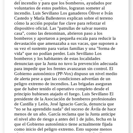
del incendio y para que los bomberos, ayudados por
voluntarios de estos pueblos, lograran someter al
incendio. Luis Sevillano Los ganaderos Óliver e Iván
Castedo y María Ballesteros explican sobre el terreno
cómo la acción popular fue clave para reforzar el
dispositivo oficial. Las "patrullas de salvar nuestra
casa", como las denominan, abrieron paso a los
bomberos y aportaron a pequeña escala para reducir la
devastación que amenazaba a sus vacas, que suponen a
su vez el sustento para varias familias y una "forma de
vida" que no podían perder. Luis Sevillano Los
bomberos y los habitantes de estas localidades
denuncian que la Junta no tuvo la prevención adecuada
para impedir que los frentes avanzaran sin control. El
Gobierno autonómico (PP-Vox) dispuso un nivel medio
de alerta pese a que las condiciones advertían de un
peligro extremo de incendios. Las brigadas aseguran
que de haber tenido el operativo completo desde el
principio hubiesen atajado el fuego. Luis Sevillano El
presidente de la Asociación de bomberos profesionales
de Castilla y León, José Ignacio García, denuncia que
"no se ha aprendido nada" del suceso de Ávila de hace
menos de un año. García reclama que la Junta anticipe
el nivel alto de riesgo a antes del 1 de julio, fecha en la
que el Gobierno autonómico tiene actualmente fijada
como inicio del peligro extremo. Esto supone menos