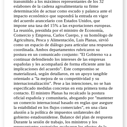
transmitido a los máximos representantes de los 32
eslabones de la cadena agroalimentaria su firme
determinación de actuar como escudo y palanca ante el
impacto económico que supondrá la entrada en vigor
del acuerdo arancelario con Estados Unidos, que
impone una tasa del 15% a las exportaciones europeas.
La reunión, presidida por el ministro de Economía,
Comercio y Empresa, Carlos Cuerpo, y su homólogo de
Agricultura, Pesca y Alimentación, Luis Planas, sirvió
como un espacio de diálogo para articular una respuesta
coordinada. Ambos departamentos rubricaron su
postura en un comunicado conjunto: "El Gobierno va a
continuar defendiendo los intereses de las empresas
españolas y les acompañará de forma eficiente ante las
implicaciones del acuerdo". Este compromiso se
materializará, según detallaron, en un apoyo tangible
orientado a "la mejora de su competitividad y su
internacionalización". Pese a las intenciones, no se han
especificado medidas concretas en esta primera toma de
contacto. El ministro Planas ha recalcado la postura
oficial española y comunitaria, abogando por "mantener
un comercio internacional basado en reglas que asegure
la estabilidad en los flujos comerciales", en una clara
alusión a la política de impuestos unilaterales del
gobierno estadounidense. Balance del plan de respuesta
Durante la sesión de trabajo, los ministros y los
representantes sectoriales evaluaron los efectos de la