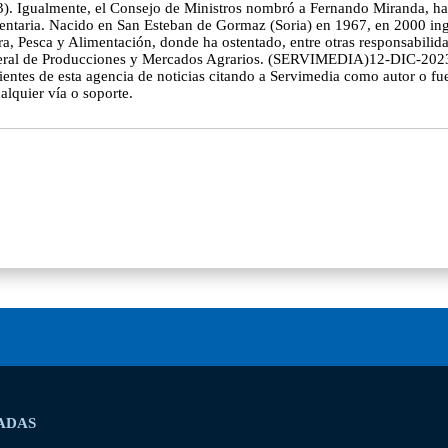
23). Igualmente, el Consejo de Ministros nombró a Fernando Miranda, has
entaria. Nacido en San Esteban de Gormaz (Soria) en 1967, en 2000 in
ura, Pesca y Alimentación, donde ha ostentado, entre otras responsabili
general de Producciones y Mercados Agrarios. (SERVIMEDIA)12-DIC-
ientes de esta agencia de noticias citando a Servimedia como autor o f
alquier vía o soporte.
ADAS