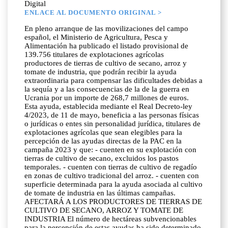
Digital
ENLACE AL DOCUMENTO ORIGINAL >
En pleno arranque de las movilizaciones del campo
español, el Ministerio de Agricultura, Pesca y
Alimentación ha publicado el listado provisional de
139.756 titulares de explotaciones agrícolas
productores de tierras de cultivo de secano, arroz y
tomate de industria, que podrán recibir la ayuda
extraordinaria para compensar las dificultades debidas a
la sequía y a las consecuencias de la de la guerra en
Ucrania por un importe de 268,7 millones de euros.
Esta ayuda, establecida mediante el Real Decreto-ley
4/2023, de 11 de mayo, beneficia a las personas físicas
o jurídicas o entes sin personalidad jurídica, titulares de
explotaciones agrícolas que sean elegibles para la
percepción de las ayudas directas de la PAC en la
campaña 2023 y que: - cuenten en su explotación con
tierras de cultivo de secano, excluidos los pastos
temporales. - cuenten con tierras de cultivo de regadío
en zonas de cultivo tradicional del arroz. - cuenten con
superficie determinada para la ayuda asociada al cultivo
de tomate de industria en las últimas campañas.
AFECTARÁ A LOS PRODUCTORES DE TIERRAS DE
CULTIVO DE SECANO, ARROZ Y TOMATE DE
INDUSTRIA El número de hectáreas subvencionables
para la percepción de estas ayudas ha sido determinado