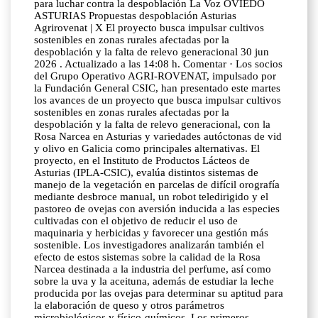
para luchar contra la despoblación La Voz OVIEDO
ASTURIAS Propuestas despoblación Asturias
Agrirovenat | X El proyecto busca impulsar cultivos
sostenibles en zonas rurales afectadas por la
despoblación y la falta de relevo generacional 30 jun
2026 . Actualizado a las 14:08 h. Comentar · Los socios
del Grupo Operativo AGRI-ROVENAT, impulsado por
la Fundación General CSIC, han presentado este martes
los avances de un proyecto que busca impulsar cultivos
sostenibles en zonas rurales afectadas por la
despoblación y la falta de relevo generacional, con la
Rosa Narcea en Asturias y variedades autóctonas de vid
y olivo en Galicia como principales alternativas. El
proyecto, en el Instituto de Productos Lácteos de
Asturias (IPLA-CSIC), evalúa distintos sistemas de
manejo de la vegetación en parcelas de difícil orografía
mediante desbroce manual, un robot teledirigido y el
pastoreo de ovejas con aversión inducida a las especies
cultivadas con el objetivo de reducir el uso de
maquinaria y herbicidas y favorecer una gestión más
sostenible. Los investigadores analizarán también el
efecto de estos sistemas sobre la calidad de la Rosa
Narcea destinada a la industria del perfume, así como
sobre la uva y la aceituna, además de estudiar la leche
producida por las ovejas para determinar su aptitud para
la elaboración de queso y otros parámetros
microbiológicos y físico-químicos. Los primeros