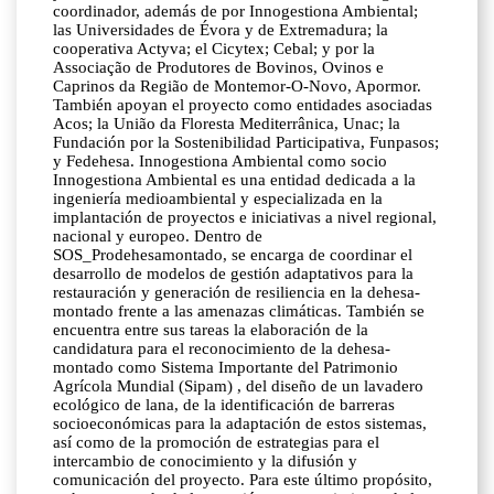
coordinador, además de por Innogestiona Ambiental;
las Universidades de Évora y de Extremadura; la
cooperativa Actyva; el Cicytex; Cebal; y por la
Associação de Produtores de Bovinos, Ovinos e
Caprinos da Região de Montemor-O-Novo, Apormor.
También apoyan el proyecto como entidades asociadas
Acos; la União da Floresta Mediterrânica, Unac; la
Fundación por la Sostenibilidad Participativa, Funpasos;
y Fedehesa. Innogestiona Ambiental como socio
Innogestiona Ambiental es una entidad dedicada a la
ingeniería medioambiental y especializada en la
implantación de proyectos e iniciativas a nivel regional,
nacional y europeo. Dentro de
SOS_Prodehesamontado, se encarga de coordinar el
desarrollo de modelos de gestión adaptativos para la
restauración y generación de resiliencia en la dehesa-
montado frente a las amenazas climáticas. También se
encuentra entre sus tareas la elaboración de la
candidatura para el reconocimiento de la dehesa-
montado como Sistema Importante del Patrimonio
Agrícola Mundial (Sipam) , del diseño de un lavadero
ecológico de lana, de la identificación de barreras
socioeconómicas para la adaptación de estos sistemas,
así como de la promoción de estrategias para el
intercambio de conocimiento y la difusión y
comunicación del proyecto. Para este último propósito,