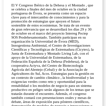
El V Congreso Ibérico de la Dehesa y el Montado , que
se celebra a finales del mes de octubre en la ciudad
portuguesa de Évora, se presenta como un espacio
clave para el intercambio de conocimientos y para la
promoción de estrategias que apoyen el futuro
sostenible de estos ecosistemas. Se trata de un evento
de gran relevancia que se desarrollará los días 29 y 30
de octubre en el marco del proyecto Interreg Poctep
SOS Prodehesamontado. También participan en su
organización la Universidad de Évora (MED),
Innogestiona Ambiental, el Centro de Investigaciones
Científicas y Tecnológicas de Extremadura (Cicytex), la
Junta de Extremadura y Montado Living Lab, con el
apoyo de la Universidad de Extremadura, de la
Federación Española de la Dehesa (Fedehesa), de la
cooperativa Actyva, del Centro de Biotecnología
Agrícola del Alentejo (Cebal) y de la Associação de
Agricultores do Sul, Acos. Estrategias para la gestión en
un contexto de cambio climático , la biodiversidad y las
exigencias verdes como reto y oportunidad para la
rentabilidad o los modelos de negocio para un sistema
productivo en peligro serán algunos de los temas que se
tratarán durante el encuentro. Además, el congreso
también contará con presentaciones orales y mesas de
debate, áreas de exposición para pósteres científicos,
demostración de modelos de negocio e innovaciones y