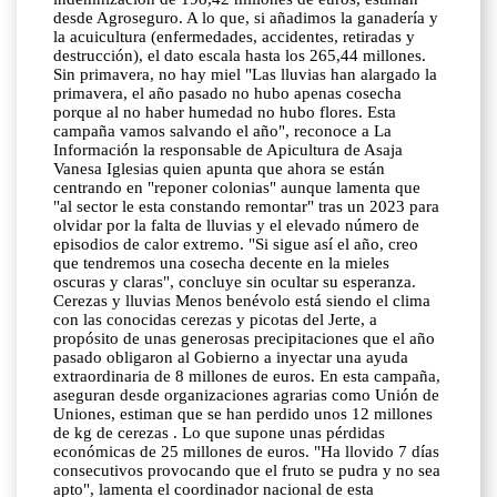
desde Agroseguro. A lo que, si añadimos la ganadería y
la acuicultura (enfermedades, accidentes, retiradas y
destrucción), el dato escala hasta los 265,44 millones.
Sin primavera, no hay miel "Las lluvias han alargado la
primavera, el año pasado no hubo apenas cosecha
porque al no haber humedad no hubo flores. Esta
campaña vamos salvando el año", reconoce a La
Información la responsable de Apicultura de Asaja
Vanesa Iglesias quien apunta que ahora se están
centrando en "reponer colonias" aunque lamenta que
"al sector le esta constando remontar" tras un 2023 para
olvidar por la falta de lluvias y el elevado número de
episodios de calor extremo. "Si sigue así el año, creo
que tendremos una cosecha decente en la mieles
oscuras y claras", concluye sin ocultar su esperanza.
Cerezas y lluvias Menos benévolo está siendo el clima
con las conocidas cerezas y picotas del Jerte, a
propósito de unas generosas precipitaciones que el año
pasado obligaron al Gobierno a inyectar una ayuda
extraordinaria de 8 millones de euros. En esta campaña,
aseguran desde organizaciones agrarias como Unión de
Uniones, estiman que se han perdido unos 12 millones
de kg de cerezas . Lo que supone unas pérdidas
económicas de 25 millones de euros. "Ha llovido 7 días
consecutivos provocando que el fruto se pudra y no sea
apto", lamenta el coordinador nacional de esta