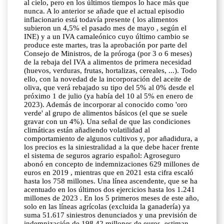
al cielo, pero en los últimos tiempos lo hace más que
nunca. A lo anterior se añade que el actual episodio
inflacionario está todavía presente ( los alimentos
subieron un 4,5% el pasado mes de mayo , según el
INE) y a un IVA camaleónico cuyo último cambio se
produce este martes, tras la aprobación por parte del
Consejo de Ministros, de la próroga (por 3 o 6 meses)
de la rebaja del IVA a alimentos de primera necesidad
(huevos, verduras, frutas, hortalizas, cereales, ...). Todo
ello, con la novedad de la incorporación del aceite de
oliva, que verá rebajado su tipo del 5% al 0% desde el
próximo 1 de julio (ya había del 10 al 5% en enero de
2023). Además de incorporar al conocido como 'oro
verde' al grupo de alimentos básicos (el que se suele
gravar con un 4%). Una señal de que las condiciones
climáticas están añadiendo volatilidad al
comportamiento de algunos cultivos y, por añadidura, a
los precios es la siniestralidad a la que debe hacer frente
el sistema de seguros agrario español: Agroseguro
abonó en concepto de indemnizaciones 629 millones de
euros en 2019 , mientras que en 2021 esta cifra escaló
hasta los 758 millones. Una línea ascendente, que se ha
acentuado en los últimos dos ejercicios hasta los 1.241
millones de 2023 . En los 5 primeros meses de este año,
solo en las líneas agrícolas (excluida la ganadería) ya
suma 51.617 siniestros denunciados y una previsión de
indemnización de 198,42 millones de euros, estiman