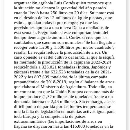
organización agrícola Luis Cortés quien reconoce que
la situación no alcanza la gravedad del año pasado
cuando llovió hasta 250 litros en 20 días. Su temor está
en el destino de los 12 millones de kg de picotas , que
estima, quedan todavía por recoger, ya que las
previsiones apunta a una nueva Dana a mediados de
esta semana. Preguntado si este comportamiento del
tiempo tiene algo de anormal, Cortés sí cree que las
cantidades que caen no son normales. "Se han llegado a
recoger entre 1.200 y 1.500 litros por metro cuadrado",
resalta. La sequía reduce la producción de arroz Un
caso opuesto es el del cultivo del arroz, al que la sequía
ha mermado la producción de la campaña 2023-2024
reduciéndola a 325.021 toneladas (Índica, Japónica y
cáscara) frente a las 632.523 toneladas de la de 2021-
2022 y los 807.609 toneladas de la última campaña
prepandémica de 2018-2019, según el balance de arroz
que elabora el Ministerio de Agricultura. Todo ello, en
un contexto, en que la Unión Europea consume más de
lo que produce (1,32 millones de toneladas frente a un
demanda interna de 2,43 millones). Sin embargo, a este
difícil punto de partida por las fuertes temperaturas se
une la falta de legislación en materias activas igual para
toda Europa y la competencia de países
extracomunitarios (las importaciones de arroz en
España se dispararon hasta las 416.000 toneladas en la