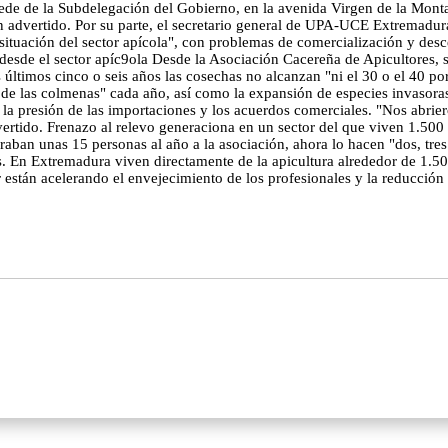
a sede de la Subdelegación del Gobierno, en la avenida Virgen de la Mo
n advertido. Por su parte, el secretario general de UPA-UCE Extremadur
situación del sector apícola", con problemas de comercialización y desc
sde el sector apíc9ola Desde la Asociación Cacereña de Apicultores, su
últimos cinco o seis años las cosechas no alcanzan "ni el 30 o el 40 po
 de las colmenas" cada año, así como la expansión de especies invasoras 
, la presión de las importaciones y los acuerdos comerciales. "Nos abrie
advertido. Frenazo al relevo generaciona en un sector del que viven 1.500
oraban unas 15 personas al año a la asociación, ahora lo hacen "dos, tres
. En Extremadura viven directamente de la apicultura alrededor de 1.500 f
or están acelerando el envejecimiento de los profesionales y la reducc