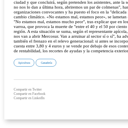
ciudad y que concluirá, según pretenden los asistentes, ante l
no nos lo dan a última hora, abriremos un par de colmenas", ha
organizaciones convocantes y ha puesto el foco en la "delicada 
cambio climático. «No estamos mal, estamos peor», se lametan de
"No estamos mal, estamos mucho peor", tras explicar que en los 
varroa, que provoca la muerte de "entre el 40 y el 50 por ciento
región. A esta situación se suma, según el representante apícola
nos van a abrir Mercosur. Van a arruinar al sector sí o sí", ha 
también el frenazo en el relevo generacional: si antes se incorp
cuesta entre 3,80 y 4 euros y se vende por debajo de esos costes
de rentabilidad, los recortes de ayudas y la competencia exteri
Apicultura
Ganadería
Compartir en Twitter
Compartir en Facebook
Compartir en LinkedIn