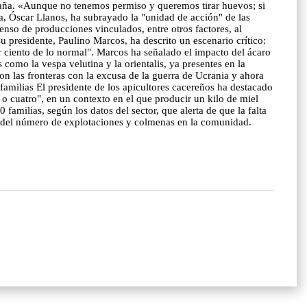
ntaña. «Aunque no tenemos permiso y queremos tirar huevos; si
a, Óscar Llanos, ha subrayado la "unidad de acción" de las
enso de producciones vinculados, entre otros factores, al
 presidente, Paulino Marcos, ha descrito un escenario crítico:
r ciento de lo normal". Marcos ha señalado el impacto del ácaro
como la vespa velutina y la orientalis, ya presentes en la
ron las fronteras con la excusa de la guerra de Ucrania y ahora
 familias El presidente de los apicultores cacereños ha destacado
 o cuatro", en un contexto en el que producir un kilo de miel
amilias, según los datos del sector, que alerta de que la falta
ión del número de explotaciones y colmenas en la comunidad.