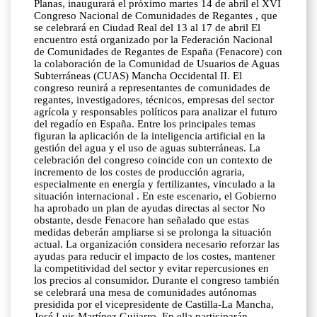
Planas, inaugurará el próximo martes 14 de abril el XVI
Congreso Nacional de Comunidades de Regantes , que
se celebrará en Ciudad Real del 13 al 17 de abril El
encuentro está organizado por la Federación Nacional
de Comunidades de Regantes de España (Fenacore) con
la colaboración de la Comunidad de Usuarios de Aguas
Subterráneas (CUAS) Mancha Occidental II. El
congreso reunirá a representantes de comunidades de
regantes, investigadores, técnicos, empresas del sector
agrícola y responsables políticos para analizar el futuro
del regadío en España. Entre los principales temas
figuran la aplicación de la inteligencia artificial en la
gestión del agua y el uso de aguas subterráneas. La
celebración del congreso coincide con un contexto de
incremento de los costes de producción agraria,
especialmente en energía y fertilizantes, vinculado a la
situación internacional . En este escenario, el Gobierno
ha aprobado un plan de ayudas directas al sector No
obstante, desde Fenacore han señalado que estas
medidas deberán ampliarse si se prolonga la situación
actual. La organización considera necesario reforzar las
ayudas para reducir el impacto de los costes, mantener
la competitividad del sector y evitar repercusiones en
los precios al consumidor. Durante el congreso también
se celebrará una mesa de comunidades autónomas
presidida por el vicepresidente de Castilla-La Mancha,
José Luis Martínez Guijarro. En ella participarán