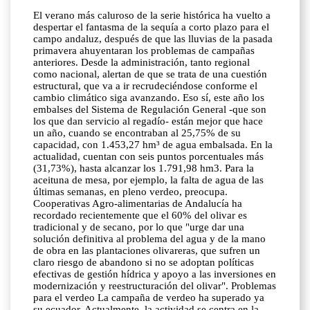
El verano más caluroso de la serie histórica ha vuelto a
despertar el fantasma de la sequía a corto plazo para el
campo andaluz, después de que las lluvias de la pasada
primavera ahuyentaran los problemas de campañas
anteriores. Desde la administración, tanto regional
como nacional, alertan de que se trata de una cuestión
estructural, que va a ir recrudeciéndose conforme el
cambio climático siga avanzando. Eso sí, este año los
embalses del Sistema de Regulación General -que son
los que dan servicio al regadío- están mejor que hace
un año, cuando se encontraban al 25,75% de su
capacidad, con 1.453,27 hm³ de agua embalsada. En la
actualidad, cuentan con seis puntos porcentuales más
(31,73%), hasta alcanzar los 1.791,98 hm3. Para la
aceituna de mesa, por ejemplo, la falta de agua de las
últimas semanas, en pleno verdeo, preocupa.
Cooperativas Agro-alimentarias de Andalucía ha
recordado recientemente que el 60% del olivar es
tradicional y de secano, por lo que "urge dar una
solución definitiva al problema del agua y de la mano
de obra en las plantaciones olivareras, que sufren un
claro riesgo de abandono si no se adoptan políticas
efectivas de gestión hídrica y apoyo a las inversiones en
modernización y reestructuración del olivar". Problemas
para el verdeo La campaña de verdeo ha superado ya
su ecuador. Actualmente, la actividad se centra en la