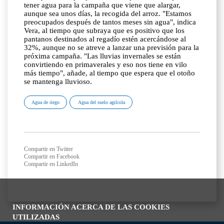
tener agua para la campaña que viene que alargar,
aunque sea unos días, la recogida del arroz. "Estamos
preocupados después de tantos meses sin agua", indica
Vera, al tiempo que subraya que es positivo que los
pantanos destinados al regadío estén acercándose al
32%, aunque no se atreve a lanzar una previsión para la
próxima campaña. "Las lluvias invernales se están
convirtiendo en primaverales y eso nos tiene en vilo
más tiempo", añade, al tiempo que espera que el otoño
se mantenga lluvioso.
Agua de riego
Agua del suelo agrícola
Compartir en Twitter
Compartir en Facebook
Compartir en LinkedIn
INFORMACIÓN ACERCA DE LAS COOKIES
UTILIZADAS