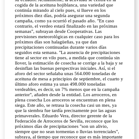
cogida de la aceituna hojiblanca, una variedad que
continúa mirando al cielo pues, si llueve en los
próximos diez días, podría asegurar una segunda
campaña, como ya ocurrió el pasado año. "En caso
contrario, el verdeo estará finalizado en las próximas
semanas", subrayan desde Cooperativas. Las
previsiones meteorológicas en cualquier caso para los
próximos días son halagüeñas, ya que dan
precipitaciones continuadas durante varios días
seguidos esta semana. "La ausencia de precipitaciones
tiene al sector en vilo pues, a medida que continúa sin
llover, la estimación de cosecha se corrige a la baja y se
desinflan las buenas perspectivas iniciales. Así, si el
aforo del sector señalaba unas 564.000 toneladas de
aceituna de mesa a principios de septiembre, el cuarto y
último aforo estima ya unas 498.000 toneladas
verdeables, es decir, un 7% menos que en la campaña
anterior", añaden desde la entidad. Los arroceros, en
plena cosecha Los arroceros se encuentran en plena
siega. Este año, se retrasa la cosecha casi un mes, ya
que la siembra fue tardía precisamente por las aguas
primaverales. Eduardo Vera, director gerente de la
Federación de Arroceros de Sevilla, reconoce que los
próximos días de precipitaciones "son un alivio,
siempre que no sean tormentas o lluvias torrenciales",
subraya, al tiempo que reconoce que es más importante