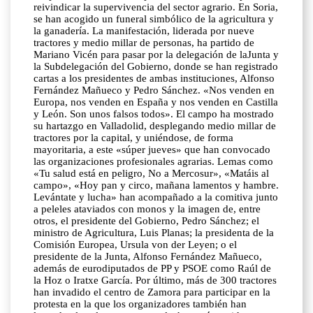
reivindicar la supervivencia del sector agrario. En Soria,
se han acogido un funeral simbólico de la agricultura y
la ganadería. La manifestación, liderada por nueve
tractores y medio millar de personas, ha partido de
Mariano Vicén para pasar por la delegación de laJunta y
la Subdelegación del Gobierno, donde se han registrado
cartas a los presidentes de ambas instituciones, Alfonso
Fernández Mañueco y Pedro Sánchez. «Nos venden en
Europa, nos venden en España y nos venden en Castilla
y León. Son unos falsos todos». El campo ha mostrado
su hartazgo en Valladolid, desplegando medio millar de
tractores por la capital, y uniéndose, de forma
mayoritaria, a este «súper jueves» que han convocado
las organizaciones profesionales agrarias. Lemas como
«Tu salud está en peligro, No a Mercosur», «Matáis al
campo», «Hoy pan y circo, mañana lamentos y hambre.
Levántate y lucha» han acompañado a la comitiva junto
a peleles ataviados con monos y la imagen de, entre
otros, el presidente del Gobierno, Pedro Sánchez; el
ministro de Agricultura, Luis Planas; la presidenta de la
Comisión Europea, Ursula von der Leyen; o el
presidente de la Junta, Alfonso Fernández Mañueco,
además de eurodiputados de PP y PSOE como Raúl de
la Hoz o Iratxe García. Por último, más de 300 tractores
han invadido el centro de Zamora para participar en la
protesta en la que los organizadores también han