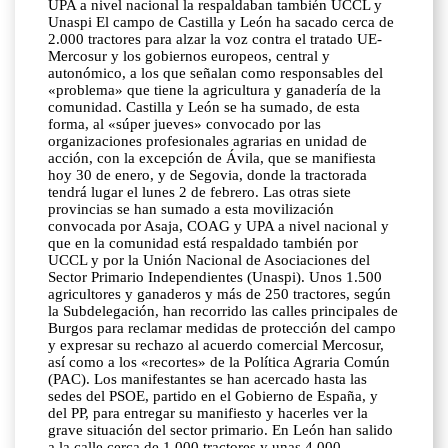
UPA a nivel nacional la respaldaban también UCCL y
Unaspi El campo de Castilla y León ha sacado cerca de
2.000 tractores para alzar la voz contra el tratado UE-
Mercosur y los gobiernos europeos, central y
autonómico, a los que señalan como responsables del
«problema» que tiene la agricultura y ganadería de la
comunidad. Castilla y León se ha sumado, de esta
forma, al «súper jueves» convocado por las
organizaciones profesionales agrarias en unidad de
acción, con la excepción de Ávila, que se manifiesta
hoy 30 de enero, y de Segovia, donde la tractorada
tendrá lugar el lunes 2 de febrero. Las otras siete
provincias se han sumado a esta movilización
convocada por Asaja, COAG y UPA a nivel nacional y
que en la comunidad está respaldado también por
UCCL y por la Unión Nacional de Asociaciones del
Sector Primario Independientes (Unaspi). Unos 1.500
agricultores y ganaderos y más de 250 tractores, según
la Subdelegación, han recorrido las calles principales de
Burgos para reclamar medidas de protección del campo
y expresar su rechazo al acuerdo comercial Mercosur,
así como a los «recortes» de la Política Agraria Común
(PAC). Los manifestantes se han acercado hasta las
sedes del PSOE, partido en el Gobierno de España, y
del PP, para entregar su manifiesto y hacerles ver la
grave situación del sector primario. En León han salido
a la calle cerca de 1.000 tractores y unas 4.000