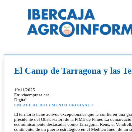
El Camp de Tarragona y las Terr
19/11/2025
En: viaempresa.cat
Digital
ENLACE AL DOCUMENTO ORIGINAL >
El territorio tiene activos excepcionales que le confieren una gran resiliencia, pero para que se traduzca en crecimiento sostenido hace falta una agenda compartida Catedrático de la UPF BSM y presidente del Obstervatori de la PIME de Pimec La demarcación de Tarragona incluye el Camp de Tarragona y las Terres de l'Ebre , territorio singular y privilegiado al sur de Europa, con ciudades económicamente destacadas como Tarragona, Reus, el Vendrell, Tortosa, Cambrils, Salou, Calafell, Valls, Vila-seca y Amposta. Dispone de uno de los complejos petroquímicos más importantes del continente, de un puerto estratégico en el Mediterráneo, de un sector agroalimentario profundamente arraigado y de una potencia turística que atrae millones de visitantes cada año. Esta combinación es poco habitual y sitúa la demarcación como una parte clave en el desarrollo económico de Catalunya. Con datos del Consell Superior de Cambres , el territorio tiene el 10,8% de la población catalana (861.744 habitantes, de los cuales un 18,4% son de origen extranjero) y cerca del 20% del territorio. El PIB per cápita es ligeramente inferior a la media catalana. Tarragona combina uno de los complejos petroquímicos más importantes del continente con un puerto estratégico y la fuerza agroalimentaria y turística Al igual que en el conjunto de Catalunya, de acuerdo con datos del Registro Mercantil , en los últimos años las empresas de la demarcación han mejorado su capitalización, actividad y rentabilidad, aunque todavía queda camino por recorrer para alcanzar los niveles medios del país. Entre las empresas más relevantes se encuentran en sectores como la química y petroquímica ( Repsol , BASF , Dow , Elix Polymers , Maverick ), higiene y salud ( Essity ), energía ( Ascó-Vandellòs II , que producen el 59,1% de toda la energía eléctrica producida en Catalunya), automoción y componentes ( Lear , Mahle Thermal & Fluid Systems , Idiada ), tecnología ( T-Systems , Inetum ), papel ( Gomà-Camps ), agroalimentación ( Pavo , F. Faiges , Andrés Pintaluba , Piensos Procasa , Delafruit , Borges y las cooperativas Unió , Valls , La Selva del Camp , Cellers Domenys ), distribución ( Fragadis , Roca Trull ) y PortAventura . Las Terres de l'Ebre preparan la economía para un futuro sin nucleares Entre 2017 y 2023, la población ha crecido un 7,1%, una señal de dinamismo, aunque el mercado de trabajo mantiene retos: la tasa de paro es ligeramente superior al 10%, la más alta de las demarcaciones catalanas. De acuerdo con el Anuari de la Pime 2025 ( Pimec ), el tejido empresarial es mayoritariamente de pymes: 53.308 empresas, que representan el 99,8% del total y generan el 72,1% de la ocupación de la demarcación. Suponen el 9,8% de todas las pymes catalanas. Fuerza industrial y ecosistema de conocimiento Para entender el momento actual de la economía tarraconense es necesario analizar sus fortalezas, debilidades, oportunidades y amenazas. Entre las fortalezas destaca un tejido industrial potente, diverso y altamente especializado, liderado por la química y la energía, que genera empleo cualificado y elevado valor añadido. El Port de Tarragona y el aeropuerto de Reus (que cerró 2024 con 1,2 millones de pasajeros y 21.900 vuelos) son activos estratégicos de primer orden, con conexiones internacionales que favorec