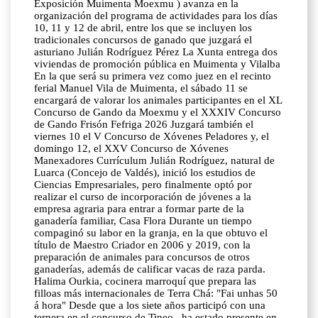
Exposición Muimenta Moexmu ) avanza en la
organización del programa de actividades para los días
10, 11 y 12 de abril, entre los que se incluyen los
tradicionales concursos de ganado que juzgará el
asturiano Julián Rodríguez Pérez La Xunta entrega dos
viviendas de promoción pública en Muimenta y Vilalba
En la que será su primera vez como juez en el recinto
ferial Manuel Vila de Muimenta, el sábado 11 se
encargará de valorar los animales participantes en el XL
Concurso de Gando da Moexmu y el XXXIV Concurso
de Gando Frisón Fefriga 2026 Juzgará también el
viernes 10 el V Concurso de Xóvenes Peladores y, el
domingo 12, el XXV Concurso de Xóvenes
Manexadores Currículum Julián Rodríguez, natural de
Luarca (Concejo de Valdés), inició los estudios de
Ciencias Empresariales, pero finalmente optó por
realizar el curso de incorporación de jóvenes a la
empresa agraria para entrar a formar parte de la
ganadería familiar, Casa Flora Durante un tiempo
compaginó su labor en la granja, en la que obtuvo el
título de Maestro Criador en 2006 y 2019, con la
preparación de animales para concursos de otros
ganaderías, además de calificar vacas de raza parda.
Halima Ourkia, cocinera marroquí que prepara las
filloas más internacionales de Terra Chá: "Fai unhas 50
á hora" Desde que a los siete años participó con una
ternera en el concurso de Tineo , ha estado presente en