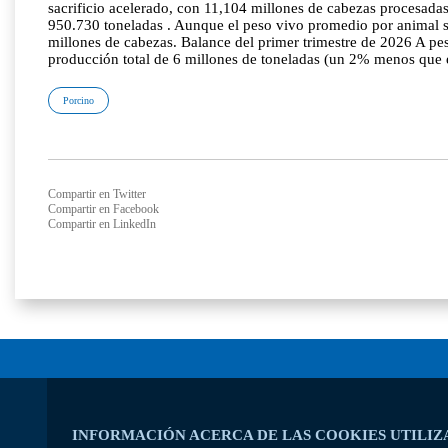
sacrificio acelerado, con 11,104 millones de cabezas procesada
950.730 toneladas . Aunque el peso vivo promedio por animal su
millones de cabezas. Balance del primer trimestre de 2026 A pe
producción total de 6 millones de toneladas (un 2% menos que e
Porcino
Compartir en Twitter
Compartir en Facebook
Compartir en LinkedIn
INFORMACIÓN ACERCA DE LAS COOKIES UTILIZ