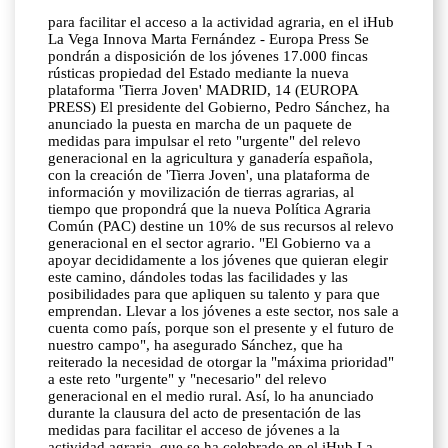
para facilitar el acceso a la actividad agraria, en el iHub
La Vega Innova Marta Fernández - Europa Press Se
pondrán a disposición de los jóvenes 17.000 fincas
rústicas propiedad del Estado mediante la nueva
plataforma 'Tierra Joven' MADRID, 14 (EUROPA
PRESS) El presidente del Gobierno, Pedro Sánchez, ha
anunciado la puesta en marcha de un paquete de
medidas para impulsar el reto "urgente" del relevo
generacional en la agricultura y ganadería española,
con la creación de 'Tierra Joven', una plataforma de
información y movilización de tierras agrarias, al
tiempo que propondrá que la nueva Política Agraria
Común (PAC) destine un 10% de sus recursos al relevo
generacional en el sector agrario. "El Gobierno va a
apoyar decididamente a los jóvenes que quieran elegir
este camino, dándoles todas las facilidades y las
posibilidades para que apliquen su talento y para que
emprendan. Llevar a los jóvenes a este sector, nos sale a
cuenta como país, porque son el presente y el futuro de
nuestro campo", ha asegurado Sánchez, que ha
reiterado la necesidad de otorgar la "máxima prioridad"
a este reto "urgente" y "necesario" del relevo
generacional en el medio rural. Así, lo ha anunciado
durante la clausura del acto de presentación de las
medidas para facilitar el acceso de jóvenes a la
actividad agraria, que se ha celebrado en el iHub La