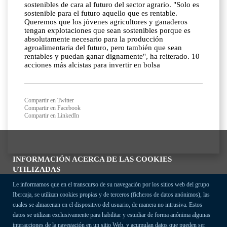
sostenibles de cara al futuro del sector agrario. "Solo es
sostenible para el futuro aquello que es rentable.
Queremos que los jóvenes agricultores y ganaderos
tengan explotaciones que sean sostenibles porque es
absolutamente necesario para la producción
agroalimentaria del futuro, pero también que sean
rentables y puedan ganar dignamente", ha reiterado. 10
acciones más alcistas para invertir en bolsa
Compartir en Twitter
Compartir en Facebook
Compartir en LinkedIn
INFORMACIÓN ACERCA DE LAS COOKIES
UTILIZADAS
Le informamos que en el transcurso de su navegación por los sitios web del grupo
Ibercaja, se utilizan cookies propias y de terceros (ficheros de datos anónimos), las
cuales se almacenan en el dispositivo del usuario, de manera no intrusiva. Estos
datos se utilizan exclusivamente para habilitar y estudiar de forma anónima algunas
interacciones de la navegación en un sitio Web, y acumulan datos que pueden ser