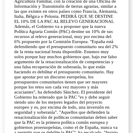
Agricultura Familiar, con la creación de una Oficina de
Información y Transmisión de tierras agrarias, similar a
las que existen en otros países como Francia, Alemania,
Italia, Bélgica o Polonia. PEDIRÁ QUE SE DESTINE
EL 10% DE LA PAC AL RELEVO GENERACIONAL
Además, el Gobierno va a proponer que la nueva
Política Agraria Común (PAC) destine un 10% de sus
recursos al relevo generacional, muy por encima del
6% propuesto por la Comisión Europea. "España está
defendiendo que el presupuesto comunitario sea del 2%
de la renta nacional bruta disponible. Estamos muy
solos porque hay muchos gobiernos que, bajo ese falso
argumento de la renacionalización de competencias y
una falsa recuperación de soberanía, lo que están
haciendo es debilitar el presupuesto comunitario. Hay
que apostar por un discurso europeísta, los
presupuestos comunitarios tienen que ser mayores
porque los retos son cada vez mayores y más
acuciantes", ha defendido Sánchez. El presidente del
Gobierno ha reiterado que la PAC "es y debe seguir
siendo uno de los mejores legados del proyecto
europeo y es, por encima de todo, una inversión en
seguridad y soberanía". "Aquellos que defienden la
renacionalización de políticas comunitarias deben saber
que la PAC es la primera política común europea y
gobiernos proeruopeístas, como el de España, nunca va
a permitir que se debilite la PAC", ha recalcado. "Insisto