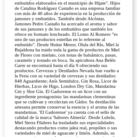
embutidos elaborados en el municipio de Hijate". Hijos
de Catalina Rodríguez Castaño es una empresa familiar
con más de 40 años de experiencia en la producción de
jamones y embutidos. También desde Alcóntar,
Jamones Pedro Castaño ha acercado el aroma y sabor
de sus jamones y de los embutidos que también los
ofrece en formato loncheado. El Lomo Al Romero "es
uno de sus productos estrellas en lo referente al
embutido". Desde Huitar Menor, Olula del Río, Miel la
Bujaldona ha traido toda la gama de productos de Miel
de Flores con mielato, con notas de balsámico, pasas,
caramelo y tostado en boca. Su apicultora Ana Belén
Garre se encontrará hasta el día 9 ofreciendo sus
productos. Cervezas y Destilados Nevada han vuelto a
la Feria con su variedad de cervezas y sus destilados:
848 Aguardiente; Anís Semidulce, Gin Rosa, Licor de
Hierbas, Licor de Higo, London Dry Gin, Mandarina
Gin y Sloe Gin. El Gadorense es un licor con un
ingrediente protagonista: las mandarinas clementinas
que se cultivan y recolectan en Gádor. Su destilación
artesana permite conservar la esencia y el aroma de las
mandarinas. 'El Gadorense' ya cuenta con el sello de
calidad de la marca 'Sabores Almería'. Desde Lubrín,
Miel Sierra Filabres ha trasladado sus especialidades
destacando productos como jalea real, propóleo o sus
variedades de miel de aguacate y limón. Además, su