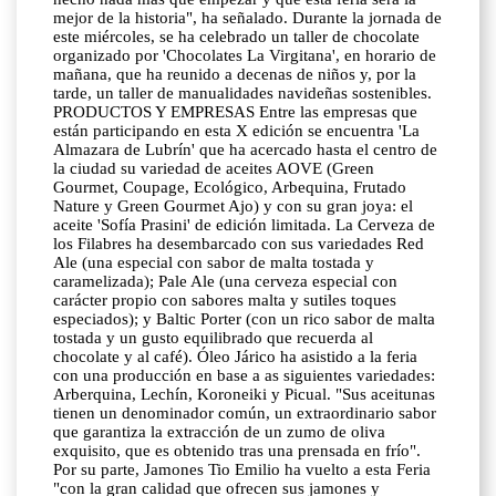
mejor de la historia", ha señalado. Durante la jornada de
este miércoles, se ha celebrado un taller de chocolate
organizado por 'Chocolates La Virgitana', en horario de
mañana, que ha reunido a decenas de niños y, por la
tarde, un taller de manualidades navideñas sostenibles.
PRODUCTOS Y EMPRESAS Entre las empresas que
están participando en esta X edición se encuentra 'La
Almazara de Lubrín' que ha acercado hasta el centro de
la ciudad su variedad de aceites AOVE (Green
Gourmet, Coupage, Ecológico, Arbequina, Frutado
Nature y Green Gourmet Ajo) y con su gran joya: el
aceite 'Sofía Prasini' de edición limitada. La Cerveza de
los Filabres ha desembarcado con sus variedades Red
Ale (una especial con sabor de malta tostada y
caramelizada); Pale Ale (una cerveza especial con
carácter propio con sabores malta y sutiles toques
especiados); y Baltic Porter (con un rico sabor de malta
tostada y un gusto equilibrado que recuerda al
chocolate y al café). Óleo Járico ha asistido a la feria
con una producción en base a as siguientes variedades:
Arberquina, Lechín, Koroneiki y Picual. "Sus aceitunas
tienen un denominador común, un extraordinario sabor
que garantiza la extracción de un zumo de oliva
exquisito, que es obtenido tras una prensada en frío".
Por su parte, Jamones Tio Emilio ha vuelto a esta Feria
"con la gran calidad que ofrecen sus jamones y