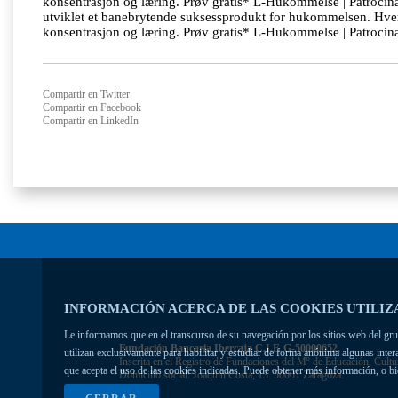
konsentrasjon og læring. Prøv gratis* L-Hukommelse | Patrocinad
utviklet et banebrytende suksessprodukt for hukommelsen. H
konsentrasjon og læring. Prøv gratis* L-Hukommelse | Patroci
Compartir en Twitter
Compartir en Facebook
Compartir en LinkedIn
INFORMACIÓN ACERCA DE LAS COOKIES UTILIZ
Le informamos que en el transcurso de su navegación por los sitios web del grupo
Fundación Bancaria Ibercaja C.I.F. G-50000652.
utilizan exclusivamente para habilitar y estudiar de forma anónima algunas inte
Inscrita en el Registro de Fundaciones del Mº de Educación, Cultu
que acepta el uso de las cookies indicadas. Puede obtener más información, o b
Domicilio social: Joaquín Costa, 13. 50001 Zaragoza.