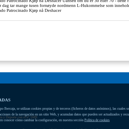
o Patrocinado Kjøp nå Deshacer Uansett om du er 30 eller 70 - dette fung
ver dag tar mange tusen fornøyde nordmenn L-Hukommelse som innehold
nado Patrocinado Kjøp nå Deshacer
ADAS
 Ibercaja, se utilizan cookies propias y de terceros (ficheros de datos anónimos), las cuales se
racciones de la navegación en un sitio Web, y acumulan datos que pueden ser actualizados y rec
ra y Deporte con el nº 1689.
ien conocer cómo cambiar la configuración, en nuestra sección
Política de cookies