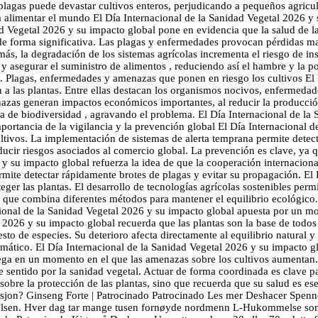
plagas puede devastar cultivos enteros, perjudicando a pequeños agricult
 alimentar el mundo El Día Internacional de la Sanidad Vegetal 2026 y s
d Vegetal 2026 y su impacto global pone en evidencia que la salud de las
 de forma significativa. Las plagas y enfermedades provocan pérdidas m
s, la degradación de los sistemas agrícolas incrementa el riesgo de in
y asegurar el suministro de alimentos , reduciendo así el hambre y la po
. Plagas, enfermedades y amenazas que ponen en riesgo los cultivos El 
n a las plantas. Entre ellas destacan los organismos nocivos, enfermed
azas generan impactos económicos importantes, al reducir la producción
de biodiversidad , agravando el problema. El Día Internacional de la S
ortancia de la vigilancia y la prevención global El Día Internacional d
cultivos. La implementación de sistemas de alerta temprana permite detec
cir riesgos asociados al comercio global. La prevención es clave, ya q
y su impacto global refuerza la idea de que la cooperación internacional
mite detectar rápidamente brotes de plagas y evitar su propagación. El
er las plantas. El desarrollo de tecnologías agrícolas sostenibles permi
 que combina diferentes métodos para mantener el equilibrio ecológico. 
cional de la Sanidad Vegetal 2026 y su impacto global apuesta por un mo
al 2026 y su impacto global recuerda que las plantas son la base de tod
sto de especies. Su deterioro afecta directamente al equilibrio natural y
imático. El Día Internacional de la Sanidad Vegetal 2026 y su impacto gl
lega en un momento en el que las amenazas sobre los cultivos aumentan.
 sentido por la sanidad vegetal. Actuar de forma coordinada es clave par
obre la protección de las plantas, sino que recuerda que su salud es ese
asjon? Ginseng Forte | Patrocinado Patrocinado Les mer Deshacer Spenn
melsen. Hver dag tar mange tusen fornøyde nordmenn L-Hukommelse so