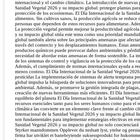
internacional y el cambio climático. La introducción de nuevas 
Sanidad Vegetal 2026 y su impacto global: proteger plantas para
protección de los ecosistemas. El Día Internacional de la Sanida
alimentos. Sin cultivos sanos, la producción agrícola se reduce
personas que dependen de estos recursos para alimentarse. Ademá
La protección vegetal permite mejorar la productividad agrícola 
y su impacto global sitúa este tema como una prioridad mundial
global también alerta sobre las principales amenazas que afecta
través del comercio y los desplazamientos humanos. Estas amen
productos químicos puede provocar daños ambientales y pérdida 
necesidad de abordar estas amenazas de forma sostenible. La imp
de los sistemas de control y vigilancia en la protección de los 
Además, el cumplimiento de normas internacionales ayuda a redu
menos costoso. El Día Internacional de la Sanidad Vegetal 2026 
pesticidas La implementación de sistemas de alerta temprana per
global impulsa la búsqueda de soluciones innovadoras para proteg
ambiental. Además, se promueve la gestión integrada de plagas,
creación de nuevas herramientas más eficientes. El Día Interna
equilibrio del planeta El Día Internacional de la Sanidad Veget
recursos esenciales tanto para los seres humanos como para el re
climática las convierte en un elemento clave frente al cambio cl
Internacional de la Sanidad Vegetal 2026 y su impacto global l
son fundamentales para implementar estrategias efectivas en este
Sanidad Vegetal 2026 y su impacto global no solo concienciará s
Styrker manndommen Opplever du nedsatt lyst, ytelse og prest
firma har utviklet et banebrytende suksessprodukt for hukom