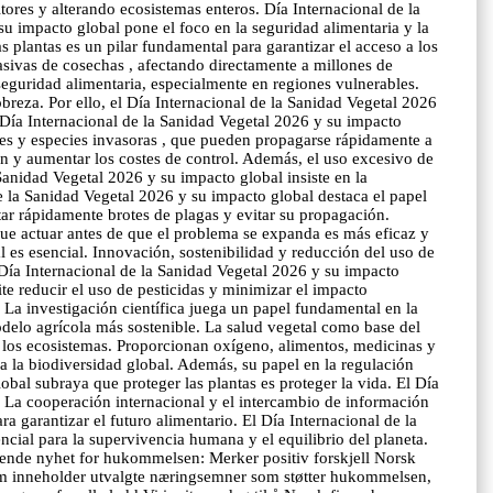
ores y alterando ecosistemas enteros. Día Internacional de la
u impacto global pone el foco en la seguridad alimentaria y la
 plantas es un pilar fundamental para garantizar el acceso a los
asivas de cosechas , afectando directamente a millones de
seguridad alimentaria, especialmente en regiones vulnerables.
breza. Por ello, el Día Internacional de la Sanidad Vegetal 2026
Día Internacional de la Sanidad Vegetal 2026 y su impacto
ades y especies invasoras , que pueden propagarse rápidamente a
 y aumentar los costes de control. Además, el uso excesivo de
anidad Vegetal 2026 y su impacto global insiste en la
e la Sanidad Vegetal 2026 y su impacto global destaca el papel
tar rápidamente brotes de plagas y evitar su propagación.
ue actuar antes de que el problema se expanda es más eficaz y
 es esencial. Innovación, sostenibilidad y reducción del uso de
 Día Internacional de la Sanidad Vegetal 2026 y su impacto
te reducir el uso de pesticidas y minimizar el impacto
La investigación científica juega un papel fundamental en la
delo agrícola más sostenible. La salud vegetal como base del
os los ecosistemas. Proporcionan oxígeno, alimentos, medicinas y
 a la biodiversidad global. Además, su papel en la regulación
obal subraya que proteger las plantas es proteger la vida. El Día
 La cooperación internacional y el intercambio de información
a garantizar el futuro alimentario. El Día Internacional de la
ncial para la supervivencia humana y el equilibrio del planeta.
ende nyhet for hukommelsen: Merker positiv forskjell Norsk
m inneholder utvalgte næringsemner som støtter hukommelsen,