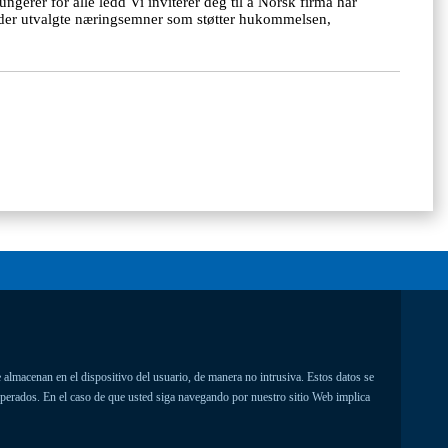
erer for alle ledd Vi inviterer deg til å Norsk firma har
er utvalgte næringsemner som støtter hukommelsen,
 almacenan en el dispositivo del usuario, de manera no intrusiva. Estos datos se
uperados. En el caso de que usted siga navegando por nuestro sitio Web implica