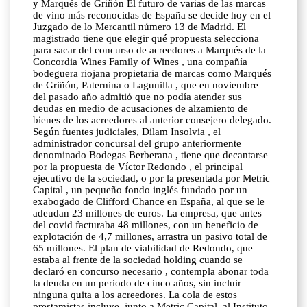
y Marqués de Griñón El futuro de varias de las marcas
de vino más reconocidas de España se decide hoy en el
Juzgado de lo Mercantil número 13 de Madrid. El
magistrado tiene que elegir qué propuesta selecciona
para sacar del concurso de acreedores a Marqués de la
Concordia Wines Family of Wines , una compañía
bodeguera riojana propietaria de marcas como Marqués
de Griñón, Paternina o Lagunilla , que en noviembre
del pasado año admitió que no podía atender sus
deudas en medio de acusaciones de alzamiento de
bienes de los acreedores al anterior consejero delegado.
Según fuentes judiciales, Dilam Insolvia , el
administrador concursal del grupo anteriormente
denominado Bodegas Berberana , tiene que decantarse
por la propuesta de Víctor Redondo , el principal
ejecutivo de la sociedad, o por la presentada por Metric
Capital , un pequeño fondo inglés fundado por un
exabogado de Clifford Chance en España, al que se le
adeudan 23 millones de euros. La empresa, que antes
del covid facturaba 48 millones, con un beneficio de
explotación de 4,7 millones, arrastra un pasivo total de
65 millones. El plan de viabilidad de Redondo, que
estaba al frente de la sociedad holding cuando se
declaró en concurso necesario , contempla abonar toda
la deuda en un periodo de cinco años, sin incluir
ninguna quita a los acreedores. La cola de estos
prestamistas incluye, junto a Metric Capital, al Instituto