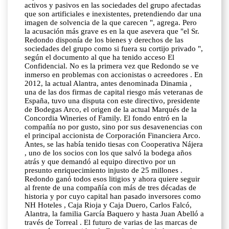
activos y pasivos en las sociedades del grupo afectadas
que son artificiales e inexistentes, pretendiendo dar una
imagen de solvencia de la que carecen ", agrega. Pero
la acusación más grave es en la que asevera que "el Sr.
Redondo disponía de los bienes y derechos de las
sociedades del grupo como si fuera su cortijo privado ",
según el documento al que ha tenido acceso El
Confidencial. No es la primera vez que Redondo se ve
inmerso en problemas con accionistas o acreedores . En
2012, la actual Alantra, antes denominada Dinamia ,
una de las dos firmas de capital riesgo más veteranas de
España, tuvo una disputa con este directivo, presidente
de Bodegas Arco, el origen de la actual Marqués de la
Concordia Wineries of Family. El fondo entró en la
compañía no por gusto, sino por sus desavenencias con
el principal accionista de Corporación Financiera Arco.
Antes, se las había tenido tiesas con Cooperativa Nájera
, uno de los socios con los que salvó la bodega años
atrás y que demandó al equipo directivo por un
presunto enriquecimiento injusto de 25 millones .
Redondo ganó todos esos litigios y ahora quiere seguir
al frente de una compañía con más de tres décadas de
historia y por cuyo capital han pasado inversores como
NH Hoteles , Caja Rioja y Caja Duero, Carlos Falcó,
Alantra, la familia García Baquero y hasta Juan Abelló a
través de Torreal . El futuro de varias de las marcas de