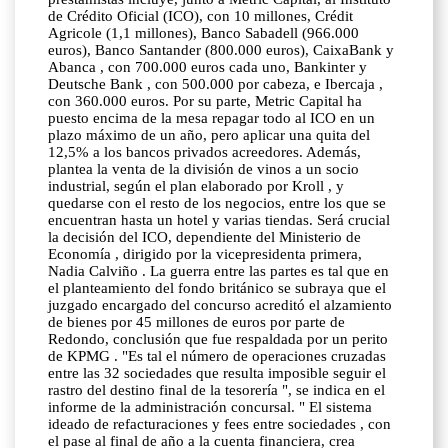
de Crédito Oficial (ICO), con 10 millones, Crédit
Agricole (1,1 millones), Banco Sabadell (966.000
euros), Banco Santander (800.000 euros), CaixaBank y
Abanca , con 700.000 euros cada uno, Bankinter y
Deutsche Bank , con 500.000 por cabeza, e Ibercaja ,
con 360.000 euros. Por su parte, Metric Capital ha
puesto encima de la mesa repagar todo al ICO en un
plazo máximo de un año, pero aplicar una quita del
12,5% a los bancos privados acreedores. Además,
plantea la venta de la división de vinos a un socio
industrial, según el plan elaborado por Kroll , y
quedarse con el resto de los negocios, entre los que se
encuentran hasta un hotel y varias tiendas. Será crucial
la decisión del ICO, dependiente del Ministerio de
Economía , dirigido por la vicepresidenta primera,
Nadia Calviño . La guerra entre las partes es tal que en
el planteamiento del fondo británico se subraya que el
juzgado encargado del concurso acreditó el alzamiento
de bienes por 45 millones de euros por parte de
Redondo, conclusión que fue respaldada por un perito
de KPMG . "Es tal el número de operaciones cruzadas
entre las 32 sociedades que resulta imposible seguir el
rastro del destino final de la tesorería ", se indica en el
informe de la administración concursal. " El sistema
ideado de refacturaciones y fees entre sociedades , con
el pase al final de año a la cuenta financiera, crea