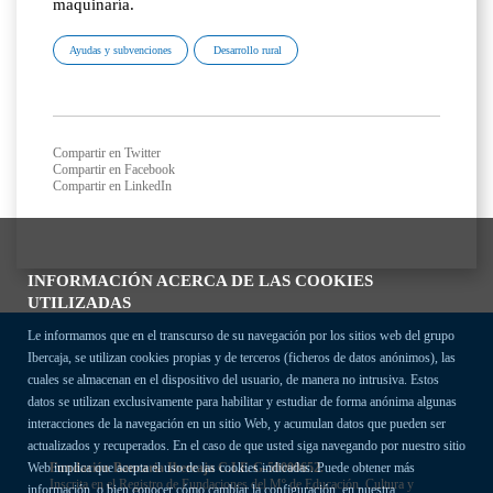
maquinaría.
Ayudas y subvenciones
Desarrollo rural
Compartir en Twitter
Compartir en Facebook
Compartir en LinkedIn
INFORMACIÓN ACERCA DE LAS COOKIES
UTILIZADAS
Le informamos que en el transcurso de su navegación por los sitios web del grupo
Ibercaja, se utilizan cookies propias y de terceros (ficheros de datos anónimos), las
cuales se almacenan en el dispositivo del usuario, de manera no intrusiva. Estos
datos se utilizan exclusivamente para habilitar y estudiar de forma anónima algunas
interacciones de la navegación en un sitio Web, y acumulan datos que pueden ser
actualizados y recuperados. En el caso de que usted siga navegando por nuestro sitio
Fundación Bancaria Ibercaja C.I.F. G-50000652.
Web implica que acepta el uso de las cookies indicadas. Puede obtener más
Inscrita en el Registro de Fundaciones del Mº de Educación, Cultura y
información, o bien conocer cómo cambiar la configuración, en nuestra