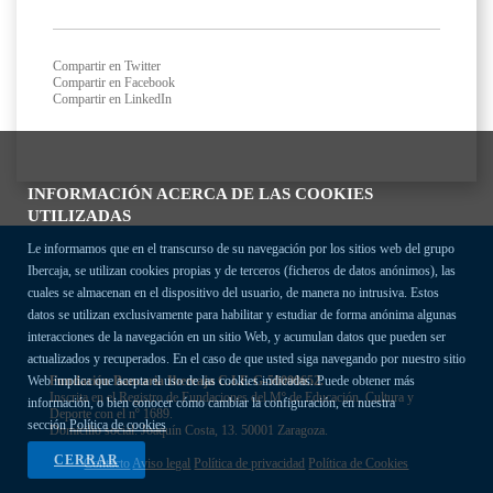
Compartir en Twitter
Compartir en Facebook
Compartir en LinkedIn
INFORMACIÓN ACERCA DE LAS COOKIES
UTILIZADAS
Le informamos que en el transcurso de su navegación por los sitios web del grupo
Ibercaja, se utilizan cookies propias y de terceros (ficheros de datos anónimos), las
cuales se almacenan en el dispositivo del usuario, de manera no intrusiva. Estos
datos se utilizan exclusivamente para habilitar y estudiar de forma anónima algunas
interacciones de la navegación en un sitio Web, y acumulan datos que pueden ser
actualizados y recuperados. En el caso de que usted siga navegando por nuestro sitio
Fundación Bancaria Ibercaja C.I.F. G-50000652.
Web implica que acepta el uso de las cookies indicadas. Puede obtener más
Inscrita en el Registro de Fundaciones del Mº de Educación, Cultura y
información, o bien conocer cómo cambiar la configuración, en nuestra
Deporte con el nº 1689.
sección
Política de cookies
Domicilio social: Joaquín Costa, 13. 50001 Zaragoza.
CERRAR
Contacto
Aviso legal
Política de privacidad
Política de Cookies