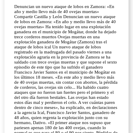
Denuncian un nuevo ataque de lobos en Zamora: «En
año y medio llevo más de 40 ovejas muertas»
Compartir Castilla y León Denuncian un nuevo ataque
de lobos en Zamora: «En año y medio llevo más de 40
ovejas muertas» Ha tenido lugar en una explotación
ganadera en el municipio de Mogátar, donde ha dejado
trece corderos muertos Ovejas muertas en una
explotación ganadera de Mogátar (Zamora) tras el
ataque de lobos ical Un nuevo ataque de lobos
registrado en la madrugada del pasado viernes a una
explotación agraria en la provincia de Zamora se ha
saldado con trece ovejas muertas y que supone el sexto
episodio de este tipo que ha sufrido el ganadero
Francisco Javier Santos en el municipio de Mogátar en
los últimos 18 meses. «En este año y medio llevo más
de 40 ovejas muertas, sin contar con abortos, la pérdida
de corderos, las ovejas sin celo... Ha habido cuatro
ataques que no fueron tan fuertes pero el primero y el
del otro día fueron bestiales. Las ovejas han estado
estos días mal y perdieron el celo. A ver cuántas paren
dentro de cinco meses», ha explicado, en declaraciones
a la agencia Ical, Francisco Javier Santos, ganadero de
48 años, quien regenta la explotación junto con su
hermano, Dativo. «El primer ataque nos supuso que
pariesen apenas 180 de las 400 ovejas, cuando lo
normal es que para el 80 o el 90 por ciento. Pérdidas de