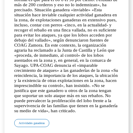
más de 200 corderos y eso no lo indemnizan», ha
precisado. Situación ganadera «inviable» «Esta
situación hace inviable cualquier actividad ganadera en
la zona, de explotaciones ganaderas en extensivo pues,
incluso, contar con perros -cinco, en la actualidad- y
recoger el rebaño en una finca vallada, no es suficiente
para evitar los ataques, ya que los lobos acceden por
debajo del vallado», según denunciaron fuentes de
COAG Zamora. En este contexto, la organización
agraria ha reclamado a la Junta de Castilla y León que
«proceda, de inmediato, al control» de los lobos
asentados en la zona y, en general, en la comarca de
Sayago. UPA-COAG denuncia el «imparable
crecimiento de ataques» a las ganaderías de la zona «Su
reincidencia, la importancia de los ataques, la ubicación
y la existencia de otras explotaciones en la zona, hacen
imprescindible su control», han insistido. «No se
justifica que este ganadero u otros de la zona tengan
que soportar un solo ataque más en sus rebaños. No
puede prevalecer la proliferación del lobo frente a la
supervivencia de las familias que tienen en la ganadería
su medio de vida», han criticado.
Actividades ganaderas