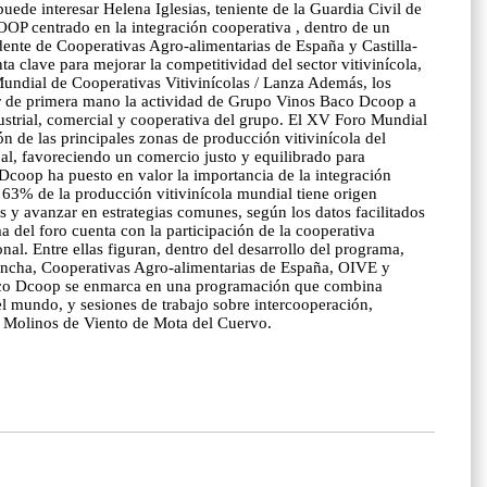
ede interesar Helena Iglesias, teniente de la Guardia Civil de
OOP centrado en la integración cooperativa , dentro de un
sidente de Cooperativas Agro-alimentarias de España y Castilla-
 clave para mejorar la competitividad del sector vitivinícola,
Mundial de Cooperativas Vitivinícolas / Lanza Además, los
ocer de primera mano la actividad de Grupo Vinos Baco Dcoop a
ndustrial, comercial y cooperativa del grupo. El XV Foro Mundial
n de las principales zonas de producción vitivinícola del
bal, favoreciendo un comercio justo y equilibrado para
Dcoop ha puesto en valor la importancia de la integración
 63% de la producción vitivinícola mundial tiene origen
 y avanzar en estrategias comunes, según los datos facilitados
 del foro cuenta con la participación de la cooperativa
nal. Entre ellas figuran, dentro del desarrollo del programa,
ncha, Cooperativas Agro-alimentarias de España, OIVE y
s Baco Dcoop se enmarca en una programación que combina
el mundo, y sesiones de trabajo sobre intercooperación,
os Molinos de Viento de Mota del Cuervo.