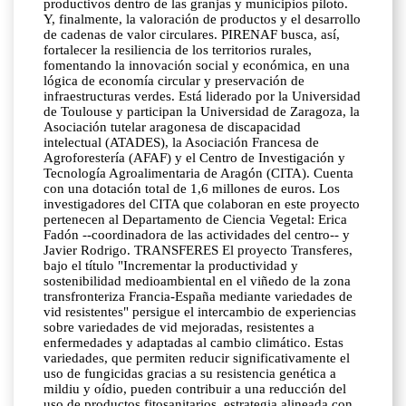
productivos dentro de las granjas y municipios piloto.
Y, finalmente, la valoración de productos y el desarrollo
de cadenas de valor circulares. PIRENAF busca, así,
fortalecer la resiliencia de los territorios rurales,
fomentando la innovación social y económica, en una
lógica de economía circular y preservación de
infraestructuras verdes. Está liderado por la Universidad
de Toulouse y participan la Universidad de Zaragoza, la
Asociación tutelar aragonesa de discapacidad
intelectual (ATADES), la Asociación Francesa de
Agroforestería (AFAF) y el Centro de Investigación y
Tecnología Agroalimentaria de Aragón (CITA). Cuenta
con una dotación total de 1,6 millones de euros. Los
investigadores del CITA que colaboran en este proyecto
pertenecen al Departamento de Ciencia Vegetal: Erica
Fadón --coordinadora de las actividades del centro-- y
Javier Rodrigo. TRANSFERES El proyecto Transferes,
bajo el título "Incrementar la productividad y
sostenibilidad medioambiental en el viñedo de la zona
transfronteriza Francia-España mediante variedades de
vid resistentes" persigue el intercambio de experiencias
sobre variedades de vid mejoradas, resistentes a
enfermedades y adaptadas al cambio climático. Estas
variedades, que permiten reducir significativamente el
uso de fungicidas gracias a su resistencia genética a
mildiu y oídio, pueden contribuir a una reducción del
uso de productos fitosanitarios, estrategia alineada con