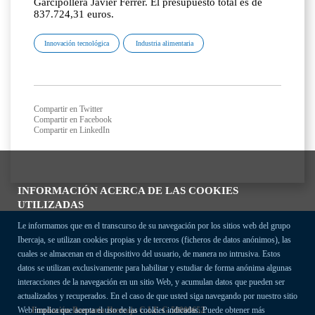
Garcipollera Javier Ferrer. El presupuesto total es de
837.724,31 euros.
Innovación tecnológica
Industria alimentaria
Compartir en Twitter
Compartir en Facebook
Compartir en LinkedIn
INFORMACIÓN ACERCA DE LAS COOKIES
UTILIZADAS
Le informamos que en el transcurso de su navegación por los sitios web del grupo
Ibercaja, se utilizan cookies propias y de terceros (ficheros de datos anónimos), las
cuales se almacenan en el dispositivo del usuario, de manera no intrusiva. Estos
datos se utilizan exclusivamente para habilitar y estudiar de forma anónima algunas
interacciones de la navegación en un sitio Web, y acumulan datos que pueden ser
actualizados y recuperados. En el caso de que usted siga navegando por nuestro sitio
Fundación Bancaria Ibercaja C.I.F. G-50000652.
Web implica que acepta el uso de las cookies indicadas. Puede obtener más