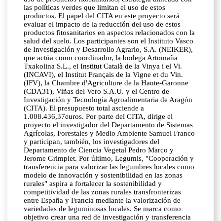
las políticas verdes que limitan el uso de estos
productos. El papel del CITA en este proyecto será
evaluar el impacto de la reducción del uso de estos
productos fitosanitarios en aspectos relacionados con la
salud del suelo. Los participantes son el Instituto Vasco
de Investigación y Desarrollo Agrario, S.A. (NEIKER),
que actúa como coordinador, la bodega Artomaña
Txakolina S.L., el Institut Català de la Vinya i el Vi.
(INCAVI), el Institut Français de la Vigne et du Vin.
(IFV), la Chambre d'Agriculture de la Haute-Garonne
(CDA31), Viñas del Vero S.A.U. y el Centro de
Investigación y Tecnología Agroalimentaria de Aragón
(CITA). El presupuesto total asciende a
1.008.436,37euros. Por parte del CITA, dirige el
proyecto el investigador del Departamento de Sistemas
Agrícolas, Forestales y Medio Ambiente Samuel Franco
y participan, también, los investigadores del
Departamento de Ciencia Vegetal Pedro Marco y
Jerome Grimplet. Por último, Legumis, "Cooperación y
transferencia para valorizar las legumbres locales como
modelo de innovación y sostenibilidad en las zonas
rurales" aspira a fortalecer la sostenibilidad y
competitividad de las zonas rurales transfronterizas
entre España y Francia mediante la valorización de
variedades de leguminosas locales. Se marca como
objetivo crear una red de investigación y transferencia