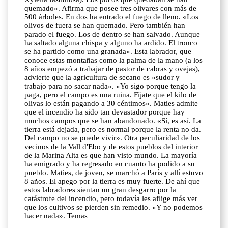
quemado». Afirma que posee tres olivares con más de
500 árboles. En dos ha entrado el fuego de lleno. «Los
olivos de fuera se han quemado. Pero también han
parado el fuego. Los de dentro se han salvado. Aunque
ha saltado alguna chispa y alguno ha ardido. El tronco
se ha partido como una granada». Esta labrador, que
conoce estas montañas como la palma de la mano (a los
8 años empezó a trabajar de pastor de cabras y ovejas),
advierte que la agricultura de secano es «sudor y
trabajo para no sacar nada». «Yo sigo porque tengo la
paga, pero el campo es una ruina. Fíjate que el kilo de
olivas lo están pagando a 30 céntimos». Maties admite
que el incendio ha sido tan devastador porque hay
muchos campos que se han abandonado. «Sí, es así. La
tierra está dejada, pero es normal porque la renta no da.
Del campo no se puede vivir». Otra peculiaridad de los
vecinos de la Vall d'Ebo y de estos pueblos del interior
de la Marina Alta es que han visto mundo. La mayoría
ha emigrado y ha regresado en cuanto ha podido a su
pueblo. Maties, de joven, se marchó a París y allí estuvo
8 años. El apego por la tierra es muy fuerte. De ahí que
estos labradores sientan un gran desgarro por la
catástrofe del incendio, pero todavía les aflige más ver
que los cultivos se pierden sin remedio. «Y no podemos
hacer nada». Temas