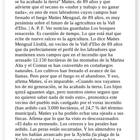
se ha acabado la tierra" Maties, de 89 años y que
advierte que el secano es «sudor y trabajo y no ganar
nada», es uno de esos labradores cuyos campos han
frenado el fuego Maties Mengual, de 89 años, es muy
pesimista sobre el futuro de la agricultura en la Vall
d'Ebo. | A. P. F. Ver noticias guardadas Los bosques
renacerán. Es cuestión de tiempo. Lo que está mal que
eche de nuevo raíces es la agricultura. Lo dice Maties
Mengual Llodrà, un vecino de la Vall d'Ebo de 89 años
que da perfectamente el perfil de los labradores que
mantienen esos campos que en el incendio que ha
arrasado 12.150 hectáreas de las montañas de la Marina
Alta y el Comtat se han convertido en cortafuegos
naturales. Los cultivos han frenado el avance de las
llamas. Pero peor que el fuego es el abandono. Y eso,
afirma Maties, sí es imparable. «Cuando nos vayamos
los de mi generación, se ha acabado la tierra. Los hijos
quizá aguanten algo, pero nuestros nietos seguro que
no quieren saber nada de todo esto», pronostica este
vecino del pueblo más castigado por el voraz incendio
(han ardido casi 3.000 hectáreas, el 24,7 % del término
municipal). Maties ya ha podido echar una ojeada a sus
fincas. Afirma que lo que ha visto es descorazonador.
«El daño es tremendo. Los cerezos y los perales han
ardido. Las peras están socarradas. Y los almendros ya
me los habían arrancado por la Xylella (la plaga de la
Xylella fastidiosa). Los pocos que quedaban se han