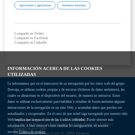
Agricultores y agricultoras
Incendios forestales
Compartir en Twitter
Compartir en Facebook
Compartir en LinkedIn
INFORMACIÓN ACERCA DE LAS COOKIES
UTILIZADAS
Le informamos que en el transcurso de su navegación por los sitios web del grupo
Ibercaja, se utilizan cookies propias y de terceros (ficheros de datos anónimos), las
cuales se almacenan en el dispositivo del usuario, de manera no intrusiva. Estos
datos se utilizan exclusivamente para habilitar y estudiar de forma anónima algunas
interacciones de la navegación en un sitio Web, y acumulan datos que pueden ser
actualizados y recuperados. En el caso de que usted siga navegando por nuestro sitio
Fundación Bancaria Ibercaja C.I.F. G-50000652.
Web implica que acepta el uso de las cookies indicadas. Puede obtener más
Inscrita en el Registro de Fundaciones del Mº de Educación, Cultura y
información, o bien conocer cómo cambiar la configuración, en nuestra
Deporte con el nº 1689.
sección
Política de cookies
Domicilio social: Joaquín Costa, 13. 50001 Zaragoza.