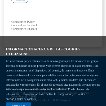
Compartir en Twitter
Compartir en Facebook
Compartir en LinkedIn
INFORMACIÓN ACERCA DE LAS COOKIES
UTILIZADAS
Le informamos que en el transcurso de su navegación por los sitios web del grupo
Ibercaja, se utilizan cookies propias y de terceros (ficheros de datos anónimos), las
cuales se almacenan en el dispositivo del usuario, de manera no intrusiva. Estos
datos se utilizan exclusivamente para habilitar y estudiar de forma anónima algunas
interacciones de la navegación en un sitio Web, y acumulan datos que pueden ser
actualizados y recuperados. En el caso de que usted siga navegando por nuestro sitio
Fundación Bancaria Ibercaja C.I.F. G-50000652.
Web implica que acepta el uso de las cookies indicadas. Puede obtener más
Inscrita en el Registro de Fundaciones del Mº de Educación, Cultura y
información, o bien conocer cómo cambiar la configuración, en nuestra
Deporte con el nº 1689.
sección
Política de cookies
Domicilio social: Joaquín Costa, 13. 50001 Zaragoza.