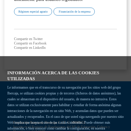
Régimen especial agrario
Financiación de la empresa
Compartir en Twitter
Compartir en Facebook
Compartir en LinkedIn
INFORMACIÓN ACERCA DE LAS COOKIES
UTILIZADAS
Le informamos que en el transcurso de su navegación por los sitios web del grupo
Ibercaja, se utilizan cookies propias y de terceros (ficheros de datos anónimos), las
cuales se almacenan en el dispositivo del usuario, de manera no intrusiva. Estos
datos se utilizan exclusivamente para habilitar y estudiar de forma anónima algunas
interacciones de la navegación en un sitio Web, y acumulan datos que pueden ser
actualizados y recuperados. En el caso de que usted siga navegando por nuestro sitio
Fundación Bancaria Ibercaja C.I.F. G-50000652.
Web implica que acepta el uso de las cookies indicadas. Puede obtener más
Inscrita en el Registro de Fundaciones del Mº de Educación, Cultura y
información, o bien conocer cómo cambiar la configuración, en nuestra