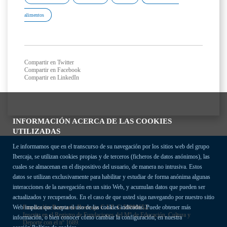
alimentos
Compartir en Twitter
Compartir en Facebook
Compartir en LinkedIn
INFORMACIÓN ACERCA DE LAS COOKIES
UTILIZADAS
Le informamos que en el transcurso de su navegación por los sitios web del grupo
Ibercaja, se utilizan cookies propias y de terceros (ficheros de datos anónimos), las
cuales se almacenan en el dispositivo del usuario, de manera no intrusiva. Estos
datos se utilizan exclusivamente para habilitar y estudiar de forma anónima algunas
interacciones de la navegación en un sitio Web, y acumulan datos que pueden ser
actualizados y recuperados. En el caso de que usted siga navegando por nuestro sitio
Fundación Bancaria Ibercaja C.I.F. G-50000652.
Web implica que acepta el uso de las cookies indicadas. Puede obtener más
Inscrita en el Registro de Fundaciones del Mº de Educación, Cultura y
información, o bien conocer cómo cambiar la configuración, en nuestra
Deporte con el nº 1689.