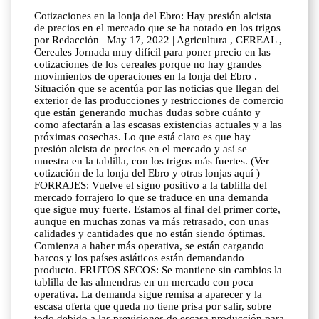
Cotizaciones en la lonja del Ebro: Hay presión alcista
de precios en el mercado que se ha notado en los trigos
por Redacción | May 17, 2022 | Agricultura , CEREAL ,
Cereales Jornada muy difícil para poner precio en las
cotizaciones de los cereales porque no hay grandes
movimientos de operaciones en la lonja del Ebro .
Situación que se acentúa por las noticias que llegan del
exterior de las producciones y restricciones de comercio
que están generando muchas dudas sobre cuánto y
como afectarán a las escasas existencias actuales y a las
próximas cosechas. Lo que está claro es que hay
presión alcista de precios en el mercado y así se
muestra en la tablilla, con los trigos más fuertes. (Ver
cotización de la lonja del Ebro y otras lonjas aquí )
FORRAJES: Vuelve el signo positivo a la tablilla del
mercado forrajero lo que se traduce en una demanda
que sigue muy fuerte. Estamos al final del primer corte,
aunque en muchas zonas va más retrasado, con unas
calidades y cantidades que no están siendo óptimas.
Comienza a haber más operativa, se están cargando
barcos y los países asiáticos están demandando
producto. FRUTOS SECOS: Se mantiene sin cambios la
tablilla de las almendras en un mercado con poca
operativa. La demanda sigue remisa a aparecer y la
escasa oferta que queda no tiene prisa por salir, sobre
todo debido a las previsiones de escasa producción para