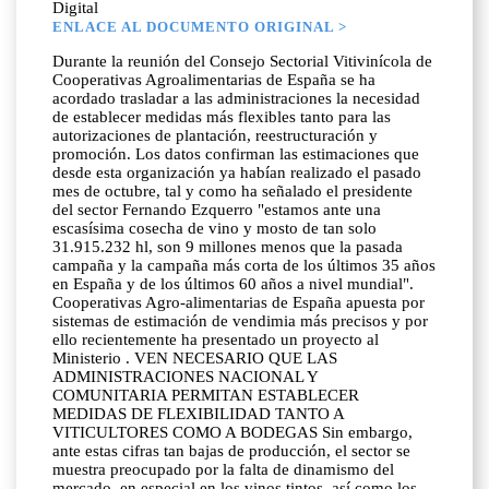
Digital
ENLACE AL DOCUMENTO ORIGINAL >
Durante la reunión del Consejo Sectorial Vitivinícola de
Cooperativas Agroalimentarias de España se ha
acordado trasladar a las administraciones la necesidad
de establecer medidas más flexibles tanto para las
autorizaciones de plantación, reestructuración y
promoción. Los datos confirman las estimaciones que
desde esta organización ya habían realizado el pasado
mes de octubre, tal y como ha señalado el presidente
del sector Fernando Ezquerro "estamos ante una
escasísima cosecha de vino y mosto de tan solo
31.915.232 hl, son 9 millones menos que la pasada
campaña y la campaña más corta de los últimos 35 años
en España y de los últimos 60 años a nivel mundial".
Cooperativas Agro-alimentarias de España apuesta por
sistemas de estimación de vendimia más precisos y por
ello recientemente ha presentado un proyecto al
Ministerio . VEN NECESARIO QUE LAS
ADMINISTRACIONES NACIONAL Y
COMUNITARIA PERMITAN ESTABLECER
MEDIDAS DE FLEXIBILIDAD TANTO A
VITICULTORES COMO A BODEGAS Sin embargo,
ante estas cifras tan bajas de producción, el sector se
muestra preocupado por la falta de dinamismo del
mercado, en especial en los vinos tintos, así como los