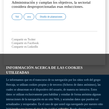
Administración y cumplan los objetivos, la sectorial
considera desproporcionadas esas reducciones.
Vid
uva
Diseño de plantaciones
Compartir en Twitter
Compartir en Facebook
Compartir en LinkedIn
INFORMACIÓN ACERCA DE LAS COOKIES
UTILIZADAS
Le informamos que en el transcurso de su navegación por los sitios web del grupo
Ibercaja, se utilizan cookies propias y de terceros (ficheros de datos anónimos), las
cuales se almacenan en el dispositivo del usuario, de manera no intrusiva. Estos
datos se utilizan exclusivamente para habilitar y estudiar de forma anónima algunas
interacciones de la navegación en un sitio Web, y acumulan datos que pueden ser
actualizados y recuperados. En el caso de que usted siga navegando por nuestro sitio
Fundación Bancaria Ibercaja C.I.F. G-50000652.