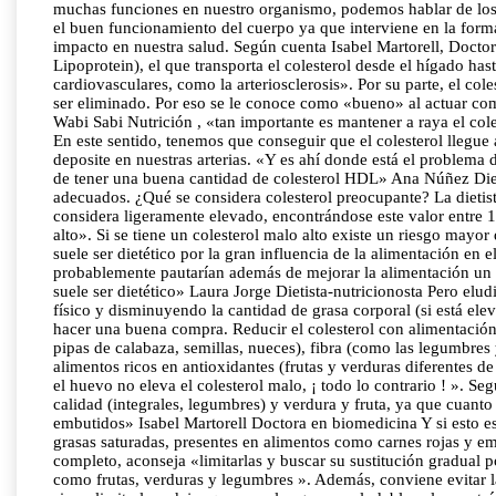
muchas funciones en nuestro organismo, podemos hablar de los tip
el buen funcionamiento del cuerpo ya que interviene en la form
impacto en nuestra salud. Según cuenta Isabel Martorell, Docto
Lipoprotein), el que transporta el colesterol desde el hígado ha
cardiovasculares, como la arteriosclerosis». Por su parte, el col
ser eliminado. Por eso se le conoce como «bueno» al actuar com
Wabi Sabi Nutrición , «tan importante es mantener a raya el co
En este sentido, tenemos que conseguir que el colesterol llegue
deposite en nuestras arterias. «Y es ahí donde está el problema
de tener una buena cantidad de colesterol HDL» Ana Núñez Dietis
adecuados. ¿Qué se considera colesterol preocupante? La dietista
considera ligeramente elevado, encontrándose este valor entre 10
alto». Si se tiene un colesterol malo alto existe un riesgo may
suele ser dietético por la gran influencia de la alimentación en
probablemente pautarían además de mejorar la alimentación un t
suele ser dietético» Laura Jorge Dietista-nutricionosta Pero elud
físico y disminuyendo la cantidad de grasa corporal (si está el
hacer una buena compra. Reducir el colesterol con alimentación
pipas de calabaza, semillas, nueces), fibra (como las legumbres 
alimentos ricos en antioxidantes (frutas y verduras diferentes 
el huevo no eleva el colesterol malo, ¡ todo lo contrario ! ». S
calidad (integrales, legumbres) y verdura y fruta, ya que cuant
embutidos» Isabel Martorell Doctora en biomedicina Y si esto 
grasas saturadas, presentes en alimentos como carnes rojas y emb
completo, aconseja «limitarlas y buscar su sustitución gradual p
como frutas, verduras y legumbres ». Además, conviene evitar l