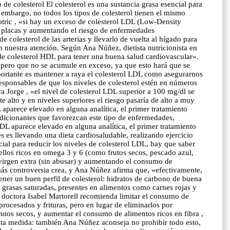
de colesterol El colesterol es una sustancia grasa esencial para
embargo, no todos los tipos de colesterol tienen el mismo
otric , «si hay un exceso de colesterol LDL (Low-Density
ndo placas y aumentando el riesgo de enfermedades
 colesterol de las arterias y llevarlo de vuelta al hígado para
 nuestra atención. Según Ana Núñez, dietista nutricionista en
de colesterol HDL para tener una buena salud cardiovascular».
s pero que no se acumule en exceso, ya que esto hará que se
mportante es mantener a raya el colesterol LDL como asegurarnos
esponsables de que los niveles de colesterol estén en números
a Jorge , «el nivel de colesterol LDL superior a 100 mg/dl se
e alto y en niveles superiores el riesgo pasaría de alto a muy
 aparece elevado en alguna analítica, el primer tratamiento
ondicionantes que favorezcan este tipo de enfermedades,
L aparece elevado en alguna analítica, el primer tratamiento
es es llevando una dieta cardiosaludable, realizando ejercicio
ial para reducir los niveles de colesterol LDL, hay que saber
llos ricos en omega 3 y 6 (como frutos secos, pescado azul,
a virgen extra (sin abusar) y aumentando el consumo de
 más controversia crea, y Ana Núñez afirma que, «efectivamente,
tener un buen perfil de colesterol: hidratos de carbono de buena
e grasas saturadas, presentes en alimentos como carnes rojas y
doctora Isabel Martorell recomienda limitar el consumo de
rocesados y frituras, pero en lugar de eliminarlos por
frutos secos, y aumentar el consumo de alimentos ricos en fibra ,
usta medida: también Ana Núñez aconseja no prohibir todo esto,