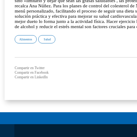
sino «limitarlo y dejar que sean las grasas saludables , las prot
recalca Ana Núñez. Para los planes de control del colesterol de
menú personalizado, facilitando el proceso de seguir una dieta s
solución práctica y efectiva para mejorar su salud cardiovascula
mejor dueto lo forma junto a la actividad física. Hacer ejercici
de alcohol y reducir el estrés mental son factores cruciales para
Alimentos
Salud
Compartir en Twitter
Compartir en Facebook
Compartir en LinkedIn