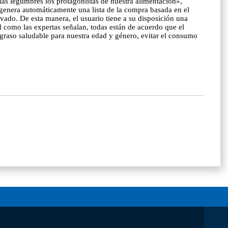
y las legumbres los protagonistas de nuestra alimentación»,
a genera automáticamente una lista de la compra basada en el
evado. De esta manera, el usuario tiene a su disposición una
al como las expertas señalan, todas están de acuerdo que el
e graso saludable para nuestra edad y género, evitar el consumo