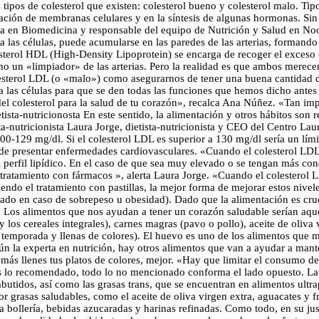
os de colesterol que existen: colesterol bueno y colesterol malo. Tipo 
ación de membranas celulares y en la síntesis de algunas hormonas. Sin 
ra en Biomedicina y responsable del equipo de Nutrición y Salud en No
sta las células, puede acumularse en las paredes de las arterias, forma
esterol HDL (High-Density Lipoprotein) se encarga de recoger el exceso de
o un «limpiador» de las arterias. Pero la realidad es que ambos merecen
lesterol LDL (o «malo») como asegurarnos de tener una buena cantidad 
 a las células para que se den todas las funciones que hemos dicho ante
 del colesterol para la salud de tu corazón», recalca Ana Núñez. «Tan i
ta-nutricionosta En este sentido, la alimentación y otros hábitos son r
-nutricionista Laura Jorge, dietista-nutricionista y CEO del Centro Laur
0-129 mg/dl. Si el colesterol LDL es superior a 130 mg/dl sería un límit
or de presentar enfermedades cardiovasculares. «Cuando el colesterol LDL
 el perfil lipídico. En el caso de que sea muy elevado o se tengan más c
ratamiento con fármacos », alerta Laura Jorge. «Cuando el colesterol LD
iendo el tratamiento con pastillas, la mejor forma de mejorar estos nivel
evado en caso de sobrepeso u obesidad). Dado que la alimentación es cruc
 Los alimentos que nos ayudan a tener un corazón saludable serían aque
y los cereales integrales), carnes magras (pavo o pollo), aceite de oliv
de temporada y llenas de colores). El huevo es uno de los alimentos que
egún la experta en nutrición, hay otros alimentos que van a ayudar a man
o más llenes tus platos de colores, mejor. «Hay que limitar el consumo d
es lo recomendado, todo lo no mencionado conforma el lado opuesto. La 
utidos, así como las grasas trans, que se encuentran en alimentos ultrap
or grasas saludables, como el aceite de oliva virgen extra, aguacates y 
a bollería, bebidas azucaradas y harinas refinadas. Como todo, en su j