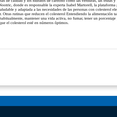
eínas de calidad y los hidratos de carbono como las verduras, las frutas 
 Nootric, donde es responsable la experta Isabel Martorell, la plataform
aludable y adaptada a las necesidades de las personas con colesterol el
r. Otras rutinas que reducen el colesterol Entendiendo la alimentación t
o habitualmente, mantener una vida activa, no fumar, tener un porcentaj
 que el colesterol esté en números óptimos.