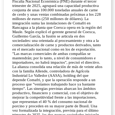
Fiscalía Nacional Económica (FNE) durante el tercer
trimestre de 2025, agrupará una capacidad productiva
conjunta de unas 100.000 toneladas anuales de carne
de cerdo y unas ventas combinadas próximas a los 228
millones de euros (250 millones de dólares). La
integración suma las instalaciones de Comafri en
Rancagua a la planta que Coexca opera en la región del
Maule. Según explicó el gerente general de Coexca,
Guillermo García, la fusión se articula en dos
sociedades: una orientada al procesamiento y otra a la
comercialización de carne y productos derivados, tanto
en el mercado nacional como en los de exportación.
"Las marcas comerciales de ambas compañías se
mantendrán; por lo tanto, a nivel de consumidores e
importadores, no habrá impactos", precisó el directivo.
La alianza consolida una relación de más de veinte años
con la familia Allende, controladora de Agrícola
Industrial Lo Valledor (AASA), holding del que
depende Comafri, y que la operación responde a un
proceso que "veníamos trabajando hace ya bastante
tiempo". Las sinergias previstas abarcan los ámbitos
productivo, financiero y comercial, con el objetivo de
mejorar la competitividad frente a las importaciones,
que representan el 40 % del consumo nacional de
porcino y proceden en su mayor parte de Brasil. Una
vez formalizada la integración, prevista para el último
trimestre de 2025, las dos nuevas sociedades iniciarán